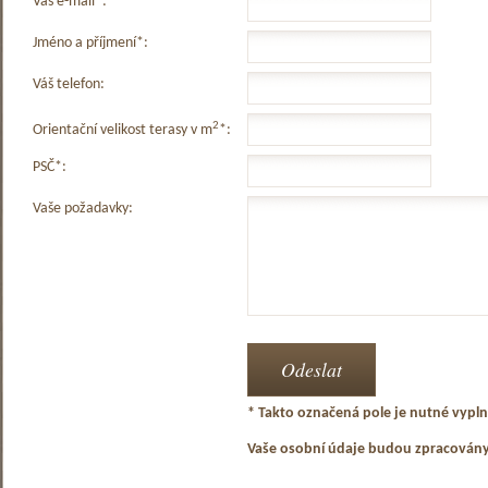
Váš e-mail*:
Jméno a příjmení*:
Váš telefon:
2
Orientační velikost terasy v m
*:
PSČ*:
Vaše požadavky:
* Takto označená pole je nutné vyplni
Vaše osobní údaje budou zpracován