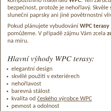
kompozitního materiálu
WPC
. Ten zaruč
bezpečnost, protože je nehořlavý. Skvěle 
sluneční paprsky ani jiné povětrnostní vli
Pokud plánujete vybudování
WPC terasy
pomůžeme. V případě zájmu Vám zcela
z
na míru.
Hlavní výhody WPC terasy:
elegantní design
skvělé použití v exteriérech
nehořlavost
barevná stálost
kvalita od
českého výrobce WPC
pevnost a odolnost