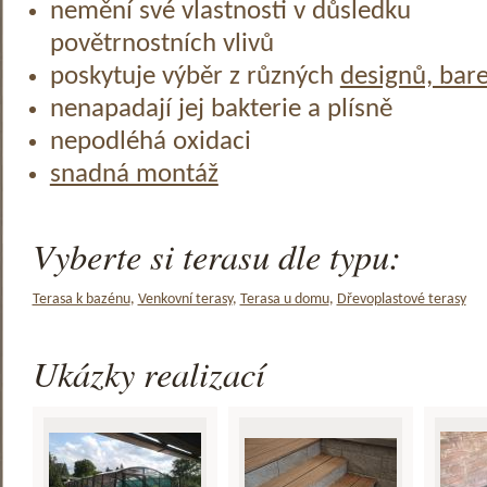
nemění své vlastnosti v důsledku
povětrnostních vlivů
poskytuje výběr z různých
designů, bar
nenapadají jej bakterie a plísně
nepodléhá oxidaci
snadná montáž
Vyberte si terasu dle typu:
Terasa k bazénu
,
Venkovní terasy
,
Terasa u domu
,
Dřevoplastové terasy
Ukázky realizací