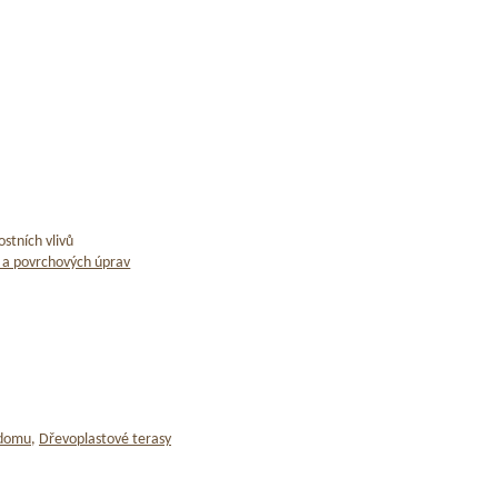
stních vlivů
 a povrchových úprav
 domu
,
Dřevoplastové terasy