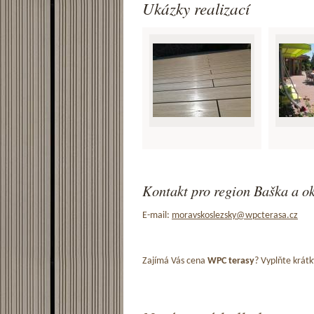
Ukázky realizací
Kontakt pro region Baška a ok
E-mail:
moravskoslezsky@wpcterasa.cz
Zajímá Vás cena
WPC terasy
? Vyplňte krátk