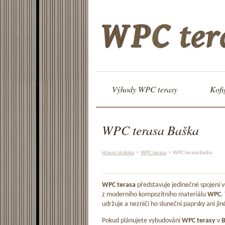
Výhody WPC terasy
Kofi
WPC terasa Baška
Hlavní stránka
>
WPC terasa
>
WPC terasa Baška
WPC terasa
představuje jedinečné spojení
z moderního kompozitního materiálu
WPC
.
udržuje a nezničí ho sluneční paprsky ani jin
Pokud plánujete vybudování
WPC terasy
v
B