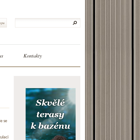
typu
as
Kontakty
le se
ulaci