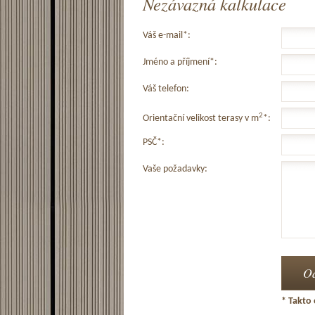
Nezávazná kalkulace
Váš e-mail*:
Jméno a příjmení*:
Váš telefon:
2
Orientační velikost terasy v m
*:
PSČ*:
Vaše požadavky:
* Takto 