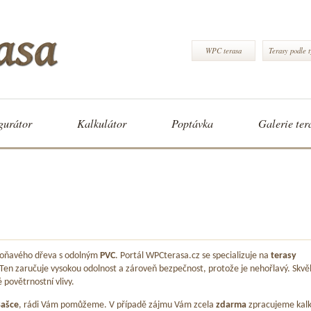
WPC terasa
Terasy podle 
gurátor
Kalkulátor
Poptávka
Galerie ter
 voňavého dřeva s odolným
PVC
. Portál WPCterasa.cz se specializuje na
terasy
 Ten zaručuje vysokou odolnost a zároveň bezpečnost, protože je nehořlavý. Skvě
é povětrnostní vlivy.
ašce
, rádi Vám pomůžeme. V případě zájmu Vám zcela
zdarma
zpracujeme kalk