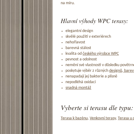
na míru.
Hlavní výhody WPC terasy:
elegantní design
skvělé použití v exteriérech
nehořlavost
barevná stálost
kvalita od
českého výrobce WPC
pevnost a odolnost
nemění své vlastnosti v důsledku povětrno
poskytuje výběr z různých
designů, barev
nenapadají jej bakterie a plísně
nepodléhá oxidaci
snadná montáž
Vyberte si terasu dle typu:
Terasa k bazénu
,
Venkovní terasy
,
Terasa u