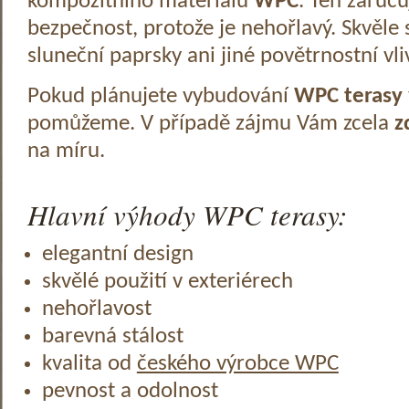
kompozitního materiálu
WPC
. Ten zaruč
bezpečnost, protože je nehořlavý. Skvěle 
sluneční paprsky ani jiné povětrnostní vli
Pokud plánujete vybudování
WPC terasy
pomůžeme. V případě zájmu Vám zcela
z
na míru.
Hlavní výhody WPC terasy:
elegantní design
skvělé použití v exteriérech
nehořlavost
barevná stálost
kvalita od
českého výrobce WPC
pevnost a odolnost