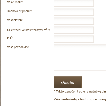
Váš e-mail*:
Jméno a příjmení*:
Váš telefon:
2
Orientační velikost terasy v m
*:
PSČ*:
Vaše požadavky:
* Takto označená pole je nutné vyplni
Vaše osobní údaje budou zpracován