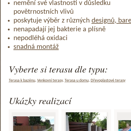
nemění své vlastnosti v důsledku
povětrnostních vlivů
poskytuje výběr z různých
designů, bar
nenapadají jej bakterie a plísně
nepodléhá oxidaci
snadná montáž
Vyberte si terasu dle typu:
Terasa k bazénu
,
Venkovní terasy
,
Terasa u domu
,
Dřevoplastové terasy
Ukázky realizací