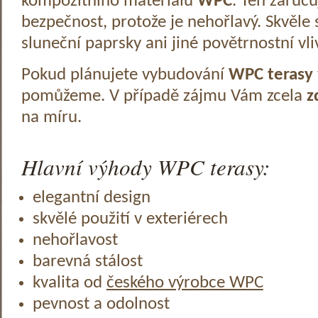
kompozitního materiálu
WPC
. Ten zaruč
bezpečnost, protože je nehořlavý. Skvěle 
sluneční paprsky ani jiné povětrnostní vli
Pokud plánujete vybudování
WPC terasy
pomůžeme. V případě zájmu Vám zcela
z
na míru.
Hlavní výhody WPC terasy:
elegantní design
skvělé použití v exteriérech
nehořlavost
barevná stálost
kvalita od
českého výrobce WPC
pevnost a odolnost