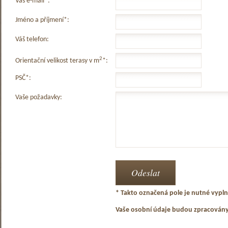
Váš e-mail*:
Jméno a příjmení*:
Váš telefon:
2
Orientační velikost terasy v m
*:
PSČ*:
Vaše požadavky:
* Takto označená pole je nutné vyplni
Vaše osobní údaje budou zpracován