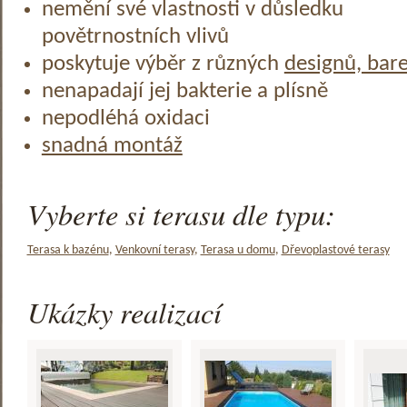
nemění své vlastnosti v důsledku
povětrnostních vlivů
poskytuje výběr z různých
designů, bar
nenapadají jej bakterie a plísně
nepodléhá oxidaci
snadná montáž
Vyberte si terasu dle typu:
Terasa k bazénu
,
Venkovní terasy
,
Terasa u domu
,
Dřevoplastové terasy
Ukázky realizací