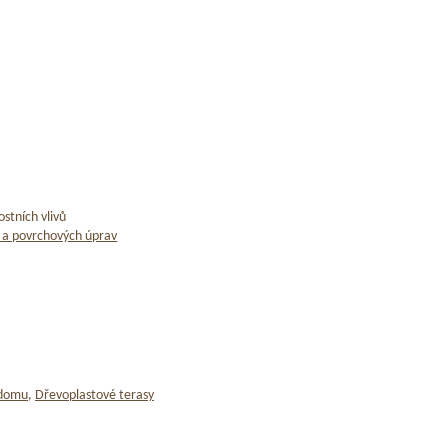
stních vlivů
 a povrchových úprav
 domu
,
Dřevoplastové terasy