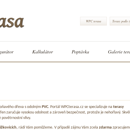
WPC terasa
Terasy podle 
gurátor
Kalkulátor
Poptávka
Galerie ter
 voňavého dřeva s odolným
PVC
. Portál WPCterasa.cz se specializuje na
terasy
 Ten zaručuje vysokou odolnost a zároveň bezpečnost, protože je nehořlavý. Skvě
é povětrnostní vlivy.
ížkovicích
, rádi Vám pomůžeme. V případě zájmu Vám zcela
zdarma
zpracujem