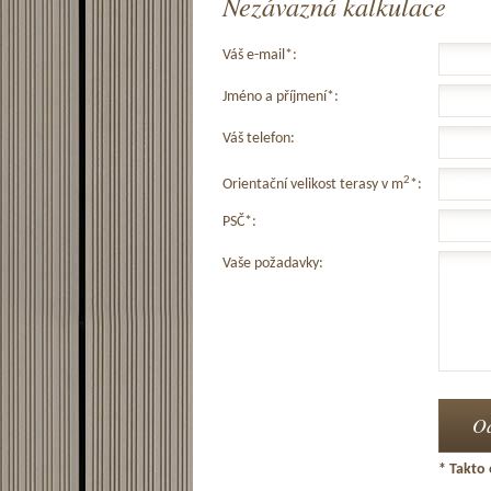
Nezávazná kalkulace
Váš e-mail*:
Jméno a příjmení*:
Váš telefon:
2
Orientační velikost terasy v m
*:
PSČ*:
Vaše požadavky:
* Takto 