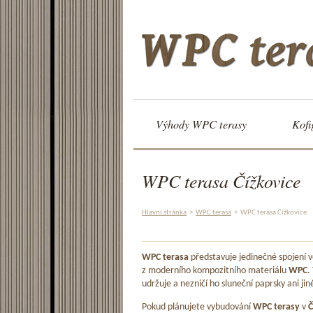
Výhody WPC terasy
Kofi
WPC terasa Čížkovice
Hlavní stránka
>
WPC terasa
>
WPC terasa Čížkovice
WPC terasa
představuje jedinečné spojení
z moderního kompozitního materiálu
WPC
.
udržuje a nezničí ho sluneční paprsky ani jin
Pokud plánujete vybudování
WPC terasy
v
Č