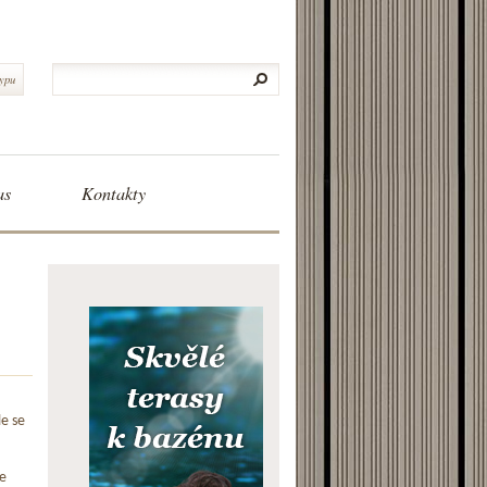
typu
as
Kontakty
le se
e