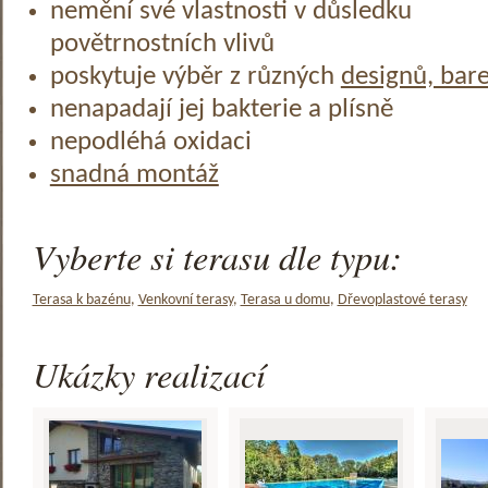
nemění své vlastnosti v důsledku
povětrnostních vlivů
poskytuje výběr z různých
designů, bar
nenapadají jej bakterie a plísně
nepodléhá oxidaci
snadná montáž
Vyberte si terasu dle typu:
Terasa k bazénu
,
Venkovní terasy
,
Terasa u domu
,
Dřevoplastové terasy
Ukázky realizací