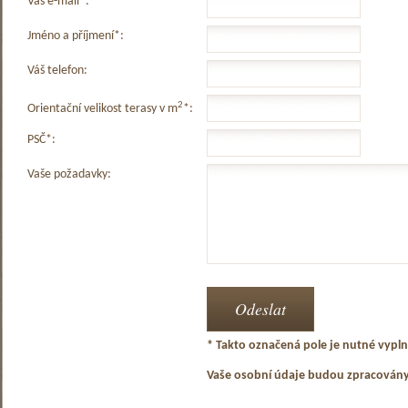
Váš e-mail*:
Jméno a příjmení*:
Váš telefon:
2
Orientační velikost terasy v m
*:
PSČ*:
Vaše požadavky:
* Takto označená pole je nutné vyplni
Vaše osobní údaje budou zpracován