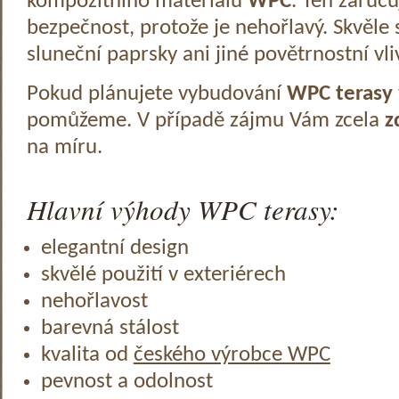
kompozitního materiálu
WPC
. Ten zaruč
bezpečnost, protože je nehořlavý. Skvěle 
sluneční paprsky ani jiné povětrnostní vli
Pokud plánujete vybudování
WPC terasy
pomůžeme. V případě zájmu Vám zcela
z
na míru.
Hlavní výhody WPC terasy:
elegantní design
skvělé použití v exteriérech
nehořlavost
barevná stálost
kvalita od
českého výrobce WPC
pevnost a odolnost