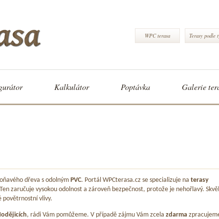
WPC terasa
Terasy podle 
gurátor
Kalkulátor
Poptávka
Galerie ter
 voňavého dřeva s odolným
PVC
. Portál WPCterasa.cz se specializuje na
terasy
 Ten zaručuje vysokou odolnost a zároveň bezpečnost, protože je nehořlavý. Skvě
é povětrnostní vlivy.
odějicích
, rádi Vám pomůžeme. V případě zájmu Vám zcela
zdarma
zpracujem