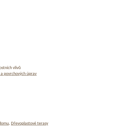
stních vlivů
 a povrchových úprav
 domu
,
Dřevoplastové terasy