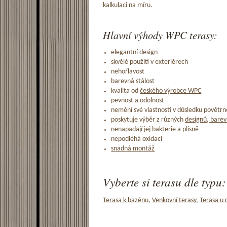
kalkulaci na míru.
Hlavní výhody WPC terasy:
elegantní design
skvělé použití v exteriérech
nehořlavost
barevná stálost
kvalita od
českého výrobce WPC
pevnost a odolnost
nemění své vlastnosti v důsledku povětrno
poskytuje výběr z různých
designů, barev
nenapadají jej bakterie a plísně
nepodléhá oxidaci
snadná montáž
Vyberte si terasu dle typu:
Terasa k bazénu
,
Venkovní terasy
,
Terasa u