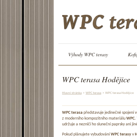
Výhody WPC terasy
Kofi
WPC terasa Hodějice
Hlavní stránka
>
WPC terasa
>
WPC terasa Hodějice
WPC terasa
představuje jedinečné spojení
z moderního kompozitního materiálu
WPC
.
udržuje a nezničí ho sluneční paprsky ani jin
Pokud plánujete vybudování
WPC terasy
v
H