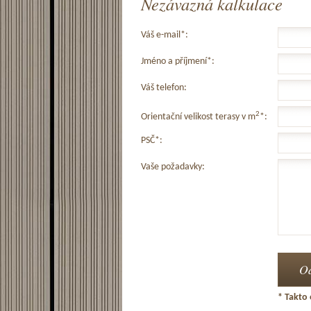
Nezávazná kalkulace
Váš e-mail*:
Jméno a příjmení*:
Váš telefon:
2
Orientační velikost terasy v m
*:
PSČ*:
Vaše požadavky:
* Takto 