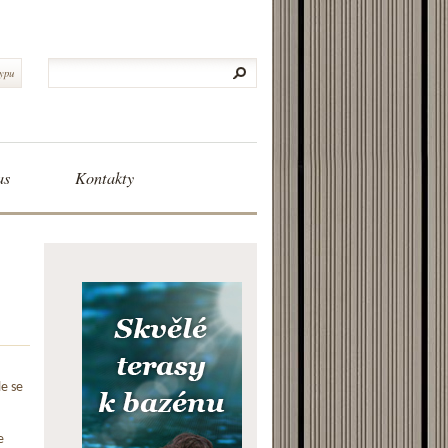
typu
as
Kontakty
le se
e