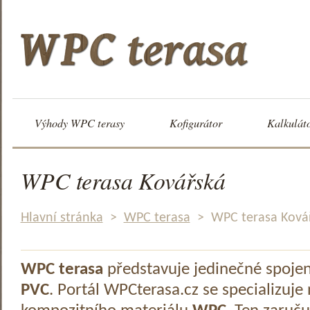
Výhody WPC terasy
Kofigurátor
Kalkulát
WPC terasa Kovářská
Hlavní stránka
>
WPC terasa
>
WPC terasa Ková
WPC terasa
představuje jedinečné spoje
PVC
. Portál WPCterasa.cz se specializuje