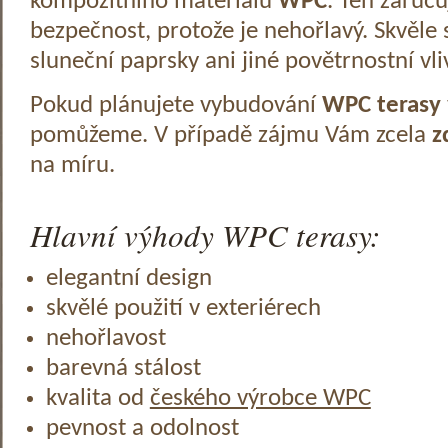
kompozitního materiálu
WPC
. Ten zaruč
bezpečnost, protože je nehořlavý. Skvěle 
sluneční paprsky ani jiné povětrnostní vli
Pokud plánujete vybudování
WPC terasy
pomůžeme. V případě zájmu Vám zcela
z
na míru.
Hlavní výhody WPC terasy:
elegantní design
skvělé použití v exteriérech
nehořlavost
barevná stálost
kvalita od
českého výrobce WPC
pevnost a odolnost