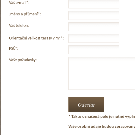
Váš e-mail*:
Jméno a příjmení*:
Váš telefon:
2
Orientační velikost terasy v m
*:
PSČ*:
Vaše požadavky:
* Takto označená pole je nutné vyplni
Vaše osobní údaje budou zpracován