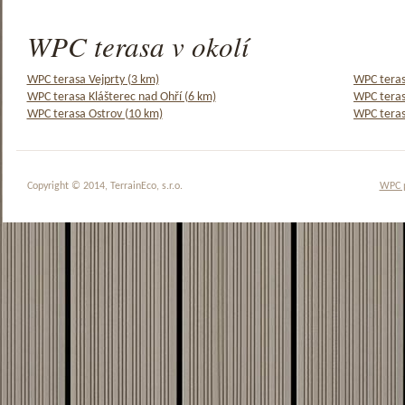
WPC terasa v okolí
WPC terasa Vejprty (3 km)
WPC teras
WPC terasa Klášterec nad Ohří (6 km)
WPC teras
WPC terasa Ostrov (10 km)
WPC teras
Copyright © 2014, TerrainEco, s.r.o.
WPC 