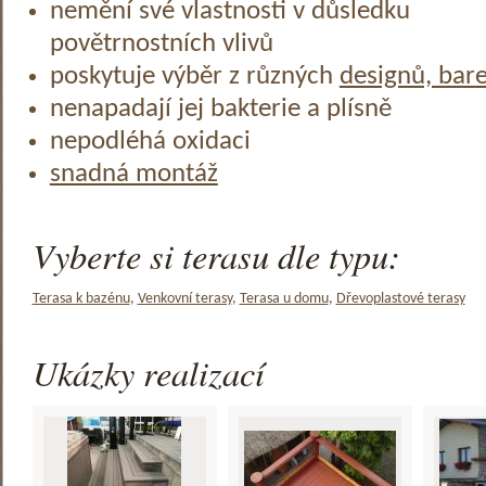
nemění své vlastnosti v důsledku
povětrnostních vlivů
poskytuje výběr z různých
designů, bar
nenapadají jej bakterie a plísně
nepodléhá oxidaci
snadná montáž
Vyberte si terasu dle typu:
Terasa k bazénu
,
Venkovní terasy
,
Terasa u domu
,
Dřevoplastové terasy
Ukázky realizací