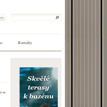
typu
as
Kontakty
le se