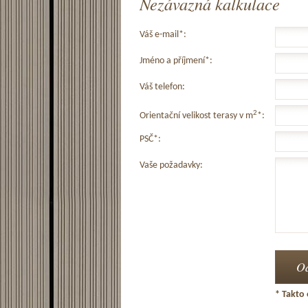
Nezávazná kalkulace
Váš e-mail*:
Jméno a příjmení*:
Váš telefon:
2
Orientační velikost terasy v m
*:
PSČ*:
Vaše požadavky:
* Takto 