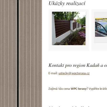
Ukázky realizací
Kontakt pro region Kadaň a o
E-mail:
ustecky@wpcterasa.cz
Zajímá Vás cena
WPC terasy
? Vyplňte krátk