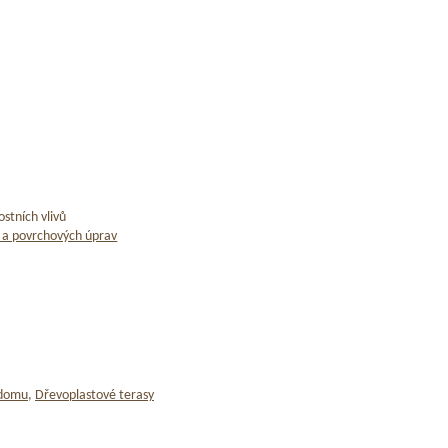
stních vlivů
 a povrchových úprav
 domu
,
Dřevoplastové terasy