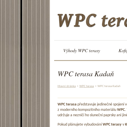
Výhody WPC terasy
Kofi
WPC terasa Kadaň
Hlavní stránka
>
WPC terasa
>
WPC terasa Kadaň
WPC terasa
představuje jedinečné spojení
z moderního kompozitního materiálu
WPC
.
udržuje a nezničí ho sluneční paprsky ani jin
Pokud plánujete vybudování
WPC terasy
v
K