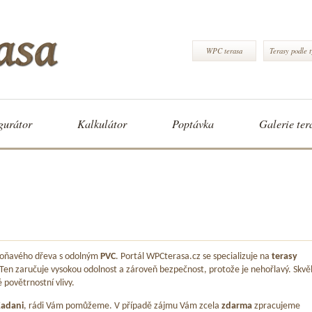
WPC terasa
Terasy podle 
gurátor
Kalkulátor
Poptávka
Galerie ter
 voňavého dřeva s odolným
PVC
. Portál WPCterasa.cz se specializuje na
terasy
 Ten zaručuje vysokou odolnost a zároveň bezpečnost, protože je nehořlavý. Skvě
é povětrnostní vlivy.
adani
, rádi Vám pomůžeme. V případě zájmu Vám zcela
zdarma
zpracujeme