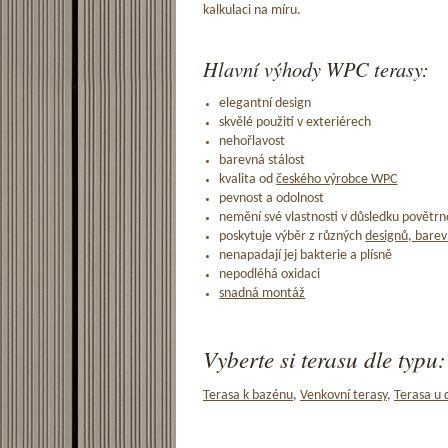
kalkulaci na míru.
Hlavní výhody WPC terasy:
elegantní design
skvělé použití v exteriérech
nehořlavost
barevná stálost
kvalita od
českého výrobce WPC
pevnost a odolnost
nemění své vlastnosti v důsledku povětrno
poskytuje výběr z různých
designů, barev
nenapadají jej bakterie a plísně
nepodléhá oxidaci
snadná montáž
Vyberte si terasu dle typu:
Terasa k bazénu
,
Venkovní terasy
,
Terasa u