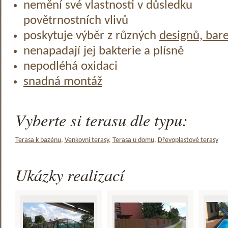
nemění své vlastnosti v důsledku
povětrnostních vlivů
poskytuje výběr z různých
designů, bar
nenapadají jej bakterie a plísně
nepodléhá oxidaci
snadná montáž
Vyberte si terasu dle typu:
Terasa k bazénu
,
Venkovní terasy
,
Terasa u domu
,
Dřevoplastové terasy
Ukázky realizací