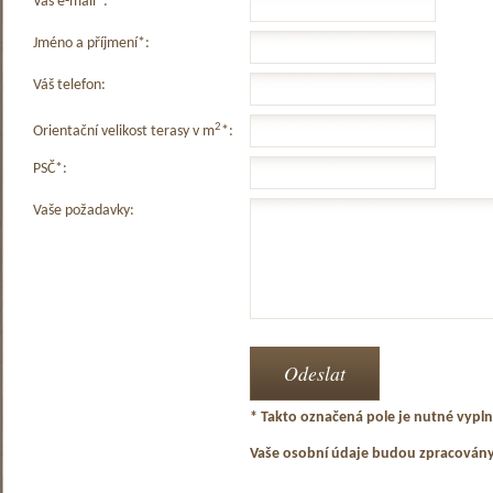
Váš e-mail*:
Jméno a příjmení*:
Váš telefon:
2
Orientační velikost terasy v m
*:
PSČ*:
Vaše požadavky:
* Takto označená pole je nutné vyplni
Vaše osobní údaje budou zpracován