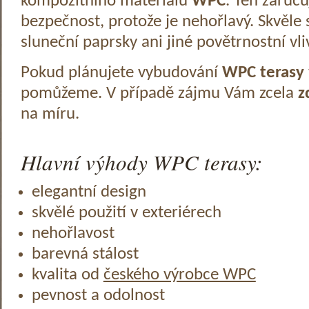
kompozitního materiálu
WPC
. Ten zaruč
bezpečnost, protože je nehořlavý. Skvěle 
sluneční paprsky ani jiné povětrnostní vli
Pokud plánujete vybudování
WPC terasy
pomůžeme. V případě zájmu Vám zcela
z
na míru.
Hlavní výhody WPC terasy:
elegantní design
skvělé použití v exteriérech
nehořlavost
barevná stálost
kvalita od
českého výrobce WPC
pevnost a odolnost