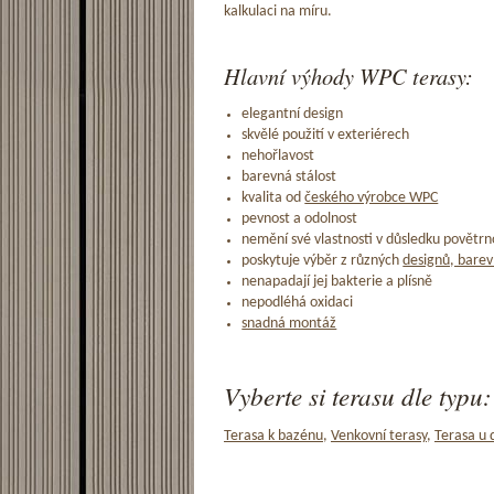
kalkulaci na míru.
Hlavní výhody WPC terasy:
elegantní design
skvělé použití v exteriérech
nehořlavost
barevná stálost
kvalita od
českého výrobce WPC
pevnost a odolnost
nemění své vlastnosti v důsledku povětrno
poskytuje výběr z různých
designů, barev
nenapadají jej bakterie a plísně
nepodléhá oxidaci
snadná montáž
Vyberte si terasu dle typu:
Terasa k bazénu
,
Venkovní terasy
,
Terasa u