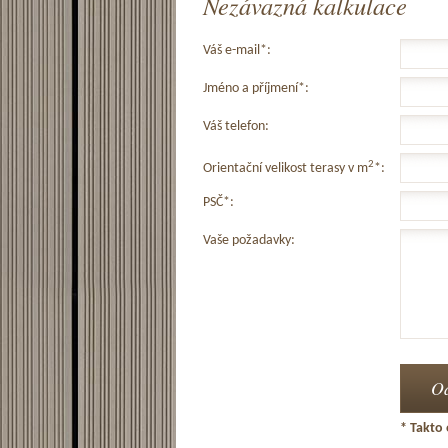
Nezávazná kalkulace
Váš e-mail*:
Jméno a příjmení*:
Váš telefon:
2
Orientační velikost terasy v m
*:
PSČ*:
Vaše požadavky:
* Takto 