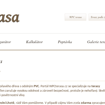
WPC terasa
Terasy podle 
gurátor
Kalkulátor
Poptávka
Galerie ter
a
a
 voňavého dřeva s odolným
PVC
. Portál WPCterasa.cz se specializuje na
terasy
 Ten zaručuje vysokou odolnost a zároveň bezpečnost, protože je nehořlavý. Skvě
é povětrnostní vlivy.
olní Lhotě
, rádi Vám pomůžeme. V případě zájmu Vám zcela
zdarma
zpracuje