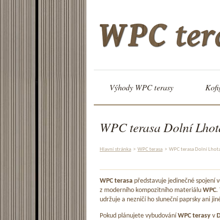
Výhody WPC terasy
Kofi
WPC terasa Dolní Lhot
Hlavní stránka
>
WPC terasa
>
WPC terasa Dolní Lhot
WPC terasa
představuje jedinečné spojení
z moderního kompozitního materiálu
WPC
.
udržuje a nezničí ho sluneční paprsky ani jin
Pokud plánujete vybudování
WPC terasy
v
D