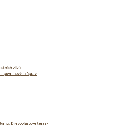
stních vlivů
 a povrchových úprav
 domu
,
Dřevoplastové terasy