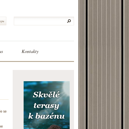
typu
as
Kontakty
le se
me