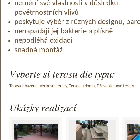
nemění své vlastnosti v důsledku
povětrnostních vlivů
poskytuje výběr z různých
designů, bar
nenapadají jej bakterie a plísně
nepodléhá oxidaci
snadná montáž
Vyberte si terasu dle typu:
Terasa k bazénu
,
Venkovní terasy
,
Terasa u domu
,
Dřevoplastové terasy
Ukázky realizací