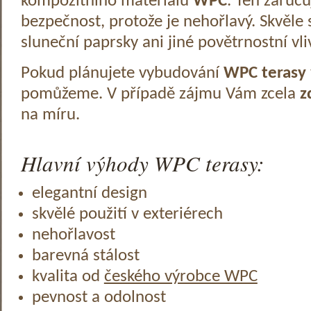
kompozitního materiálu
WPC
. Ten zaruč
bezpečnost, protože je nehořlavý. Skvěle 
sluneční paprsky ani jiné povětrnostní vli
Pokud plánujete vybudování
WPC terasy
pomůžeme. V případě zájmu Vám zcela
z
na míru.
Hlavní výhody WPC terasy:
elegantní design
skvělé použití v exteriérech
nehořlavost
barevná stálost
kvalita od
českého výrobce WPC
pevnost a odolnost