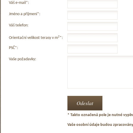
Váš e-mail*:
Jméno a příjmení*:
Váš telefon:
2
Orientační velikost terasy v m
*:
PSČ*:
Vaše požadavky:
* Takto označená pole je nutné vyplni
Vaše osobní údaje budou zpracován