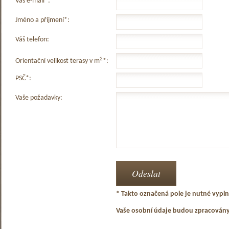
Váš e-mail*:
Jméno a příjmení*:
Váš telefon:
2
Orientační velikost terasy v m
*:
PSČ*:
Vaše požadavky:
* Takto označená pole je nutné vyplni
Vaše osobní údaje budou zpracován