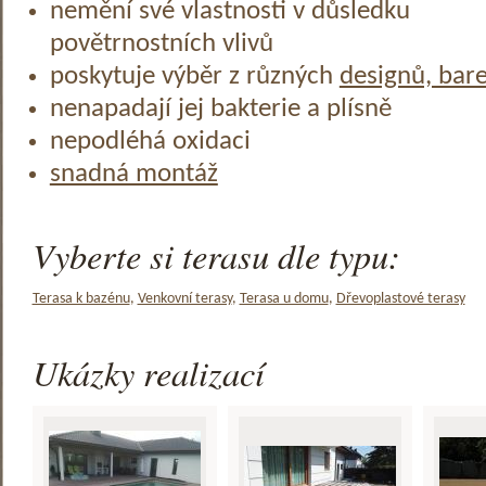
nemění své vlastnosti v důsledku
povětrnostních vlivů
poskytuje výběr z různých
designů, bar
nenapadají jej bakterie a plísně
nepodléhá oxidaci
snadná montáž
Vyberte si terasu dle typu:
Terasa k bazénu
,
Venkovní terasy
,
Terasa u domu
,
Dřevoplastové terasy
Ukázky realizací