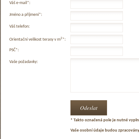
Váš e-mail*:
Jméno a příjmení*:
Váš telefon:
2
Orientační velikost terasy v m
*:
PSČ*:
Vaše požadavky:
* Takto označená pole je nutné vyplni
Vaše osobní údaje budou zpracován