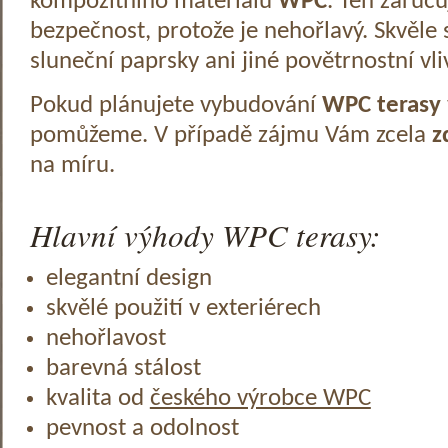
kompozitního materiálu
WPC
. Ten zaruč
bezpečnost, protože je nehořlavý. Skvěle 
sluneční paprsky ani jiné povětrnostní vli
Pokud plánujete vybudování
WPC terasy
pomůžeme. V případě zájmu Vám zcela
z
na míru.
Hlavní výhody WPC terasy:
elegantní design
skvělé použití v exteriérech
nehořlavost
barevná stálost
kvalita od
českého výrobce WPC
pevnost a odolnost