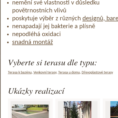
nemění své vlastnosti v důsledku
povětrnostních vlivů
poskytuje výběr z různých
designů, bar
nenapadají jej bakterie a plísně
nepodléhá oxidaci
snadná montáž
Vyberte si terasu dle typu:
Terasa k bazénu
,
Venkovní terasy
,
Terasa u domu
,
Dřevoplastové terasy
Ukázky realizací