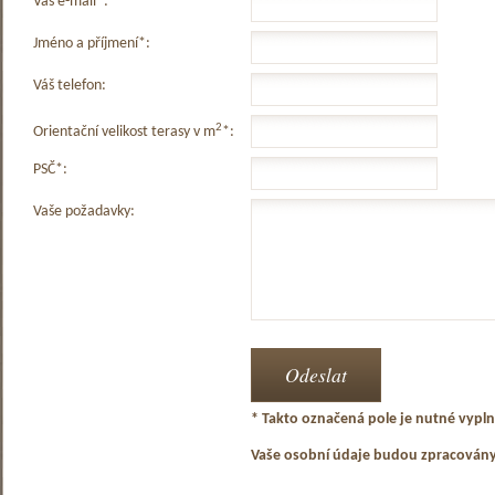
Váš e-mail*:
Jméno a příjmení*:
Váš telefon:
2
Orientační velikost terasy v m
*:
PSČ*:
Vaše požadavky:
* Takto označená pole je nutné vyplni
Vaše osobní údaje budou zpracován