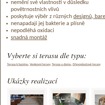
nemění své vlastnosti v důsledku
povětrnostních vlivů
poskytuje výběr z různých
designů, bar
nenapadají jej bakterie a plísně
nepodléhá oxidaci
snadná montáž
Vyberte si terasu dle typu:
Terasa k bazénu
,
Venkovní terasy
,
Terasa u domu
,
Dřevoplastové terasy
Ukázky realizací