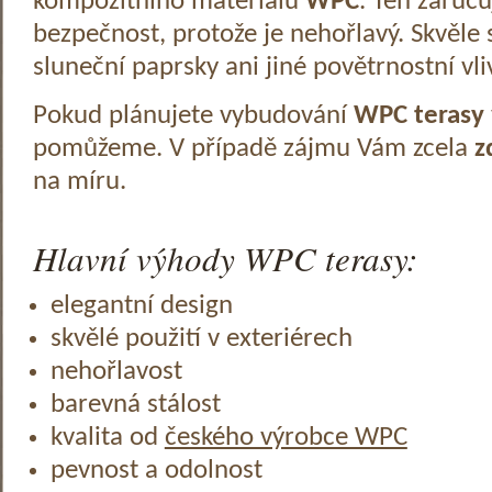
kompozitního materiálu
WPC
. Ten zaruč
bezpečnost, protože je nehořlavý. Skvěle 
sluneční paprsky ani jiné povětrnostní vli
Pokud plánujete vybudování
WPC terasy
pomůžeme. V případě zájmu Vám zcela
z
na míru.
Hlavní výhody WPC terasy:
elegantní design
skvělé použití v exteriérech
nehořlavost
barevná stálost
kvalita od
českého výrobce WPC
pevnost a odolnost