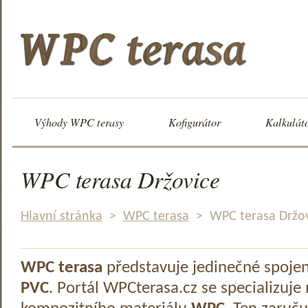
Výhody WPC terasy
Kofigurátor
Kalkulát
WPC terasa Držovice
Hlavní stránka
>
WPC terasa
>
WPC terasa Držo
WPC terasa
představuje jedinečné spoje
PVC
. Portál WPCterasa.cz se specializuje