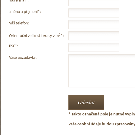
Váš e-mail*:
Jméno a příjmení*:
Váš telefon:
2
Orientační velikost terasy v m
*:
PSČ*:
Vaše požadavky:
* Takto označená pole je nutné vyplni
Vaše osobní údaje budou zpracován