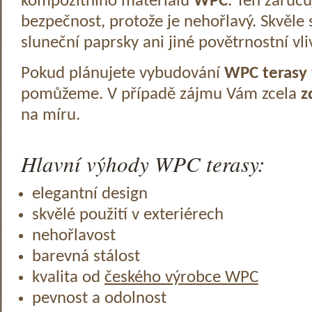
kompozitního materiálu
WPC
. Ten zaruč
bezpečnost, protože je nehořlavý. Skvěle 
sluneční paprsky ani jiné povětrnostní vli
Pokud plánujete vybudování
WPC terasy
pomůžeme. V případě zájmu Vám zcela
z
na míru.
Hlavní výhody WPC terasy:
elegantní design
skvělé použití v exteriérech
nehořlavost
barevná stálost
kvalita od
českého výrobce WPC
pevnost a odolnost