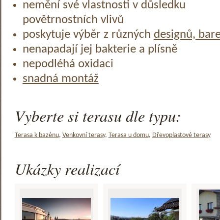
nemění své vlastnosti v důsledku
povětrnostních vlivů
poskytuje výběr z různých
designů, bar
nenapadají jej bakterie a plísně
nepodléhá oxidaci
snadná montáž
Vyberte si terasu dle typu:
Terasa k bazénu
,
Venkovní terasy
,
Terasa u domu
,
Dřevoplastové terasy
Ukázky realizací