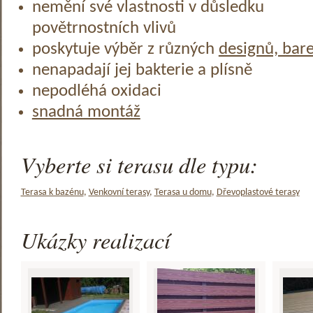
nemění své vlastnosti v důsledku
povětrnostních vlivů
poskytuje výběr z různých
designů, bar
nenapadají jej bakterie a plísně
nepodléhá oxidaci
snadná montáž
Vyberte si terasu dle typu:
Terasa k bazénu
,
Venkovní terasy
,
Terasa u domu
,
Dřevoplastové terasy
Ukázky realizací