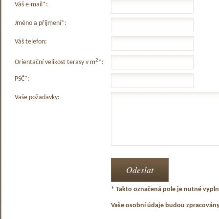
Váš e-mail*:
Jméno a příjmení*:
Váš telefon:
2
Orientační velikost terasy v m
*:
PSČ*:
Vaše požadavky:
* Takto označená pole je nutné vyplni
Vaše osobní údaje budou zpracován