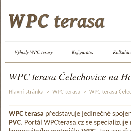
Výhody WPC terasy
Kofigurátor
Kalkulát
WPC terasa Čelechovice na H
Hlavní stránka
>
WPC terasa
>
WPC terasa Čele
WPC terasa
představuje jedinečné spoje
PVC
. Portál WPCterasa.cz se specializuje