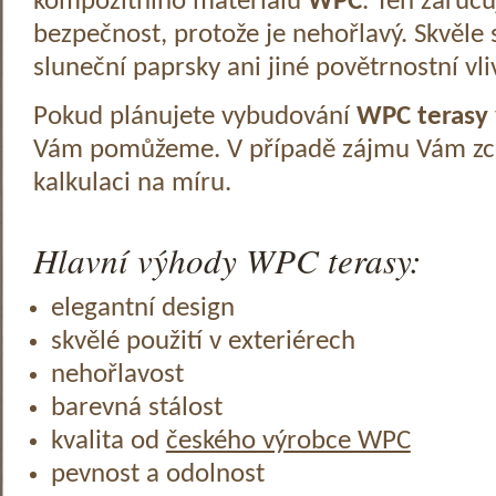
kompozitního materiálu
WPC
. Ten zaruč
bezpečnost, protože je nehořlavý. Skvěle 
sluneční paprsky ani jiné povětrnostní vli
Pokud plánujete vybudování
WPC terasy
Vám pomůžeme. V případě zájmu Vám zc
kalkulaci na míru.
Hlavní výhody WPC terasy:
elegantní design
skvělé použití v exteriérech
nehořlavost
barevná stálost
kvalita od
českého výrobce WPC
pevnost a odolnost