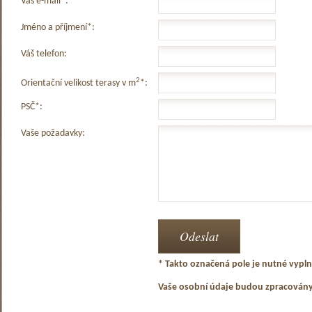
Váš e-mail*:
Jméno a příjmení*:
Váš telefon:
2
Orientační velikost terasy v m
*:
PSČ*:
Vaše požadavky:
* Takto označená pole je nutné vyplni
Vaše osobní údaje budou zpracován