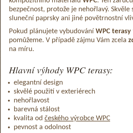
kompozitního materiálu
WPC
. Ten zaruč
bezpečnost, protože je nehořlavý. Skvěle 
sluneční paprsky ani jiné povětrnostní vli
Pokud plánujete vybudování
WPC terasy
pomůžeme. V případě zájmu Vám zcela
z
na míru.
Hlavní výhody WPC terasy:
elegantní design
skvělé použití v exteriérech
nehořlavost
barevná stálost
kvalita od
českého výrobce WPC
pevnost a odolnost