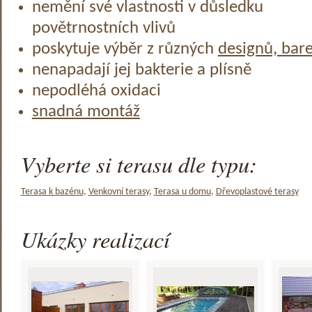
nemění své vlastnosti v důsledku
povětrnostních vlivů
poskytuje výběr z různých
designů, bar
nenapadají jej bakterie a plísně
nepodléhá oxidaci
snadná montáž
Vyberte si terasu dle typu:
Terasa k bazénu
,
Venkovní terasy
,
Terasa u domu
,
Dřevoplastové terasy
Ukázky realizací