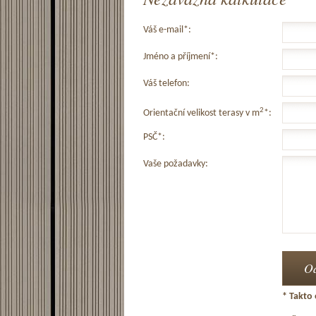
Váš e-mail*:
Jméno a příjmení*:
Váš telefon:
2
Orientační velikost terasy v m
*:
PSČ*:
Vaše požadavky:
* Takto 