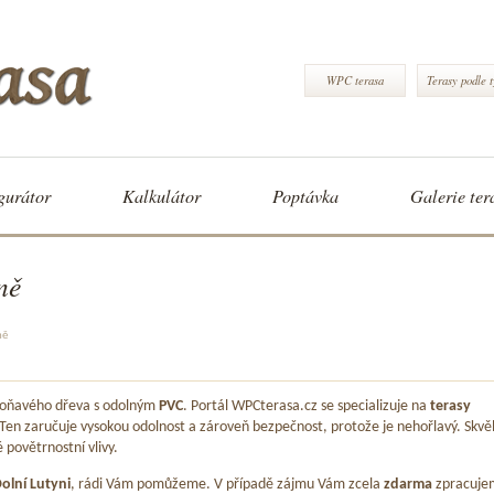
WPC terasa
Terasy podle 
gurátor
Kalkulátor
Poptávka
Galerie ter
ně
ně
 voňavého dřeva s odolným
PVC
. Portál WPCterasa.cz se specializuje na
terasy
 Ten zaručuje vysokou odolnost a zároveň bezpečnost, protože je nehořlavý. Skvě
é povětrnostní vlivy.
olní Lutyni
, rádi Vám pomůžeme. V případě zájmu Vám zcela
zdarma
zpracuje