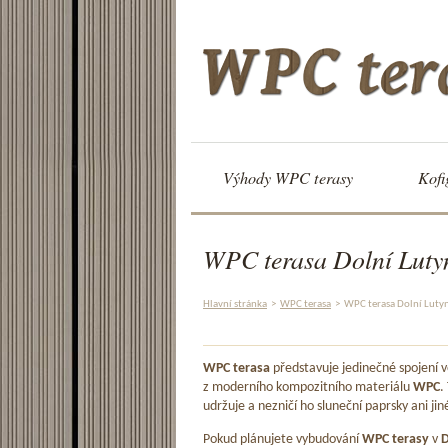
Výhody WPC terasy
Kofi
WPC terasa Dolní Luty
Hlavní stránka
>
WPC terasa
>
WPC terasa Dolní Luty
WPC terasa
představuje jedinečné spojení
z moderního kompozitního materiálu
WPC
.
udržuje a nezničí ho sluneční paprsky ani jin
Pokud plánujete vybudování
WPC terasy
v
D