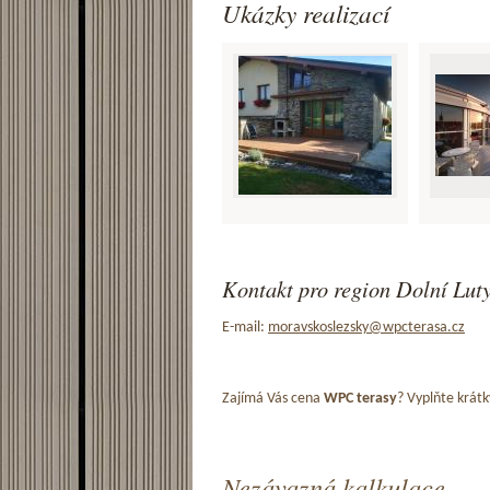
Ukázky realizací
Kontakt pro region Dolní Luty
E-mail:
moravskoslezsky@wpcterasa.cz
Zajímá Vás cena
WPC terasy
? Vyplňte krátk
Nezávazná kalkulace