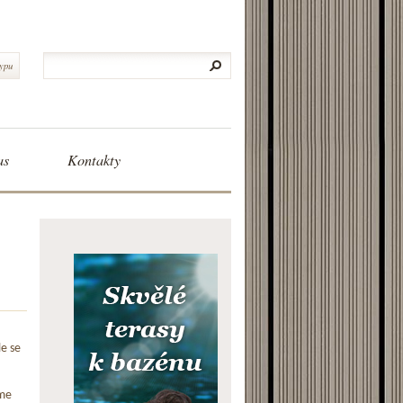
typu
as
Kontakty
le se
me