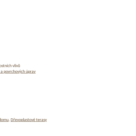
stních vlivů
 a povrchových úprav
 domu
,
Dřevoplastové terasy