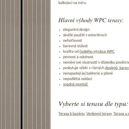
kalkulaci na míru.
Hlavní výhody WPC terasy:
elegantní design
skvělé použití v exteriérech
nehořlavost
barevná stálost
kvalita od
českého výrobce WPC
pevnost a odolnost
nemění své vlastnosti v důsledku povětrno
poskytuje výběr z různých
designů, barev
nenapadají jej bakterie a plísně
nepodléhá oxidaci
snadná montáž
Vyberte si terasu dle typu:
Terasa k bazénu
,
Venkovní terasy
,
Terasa u