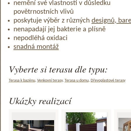
nemění své vlastnosti v důsledku
povětrnostních vlivů
poskytuje výběr z různých
designů, bar
nenapadají jej bakterie a plísně
nepodléhá oxidaci
snadná montáž
Vyberte si terasu dle typu:
Terasa k bazénu
,
Venkovní terasy
,
Terasa u domu
,
Dřevoplastové terasy
Ukázky realizací