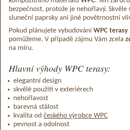
kompozitního materiálu
WPC
. Ten zaruč
bezpečnost, protože je nehořlavý. Skvěle 
sluneční paprsky ani jiné povětrnostní vli
Pokud plánujete vybudování
WPC terasy
pomůžeme. V případě zájmu Vám zcela
z
na míru.
Hlavní výhody WPC terasy:
elegantní design
skvělé použití v exteriérech
nehořlavost
barevná stálost
kvalita od
českého výrobce WPC
pevnost a odolnost