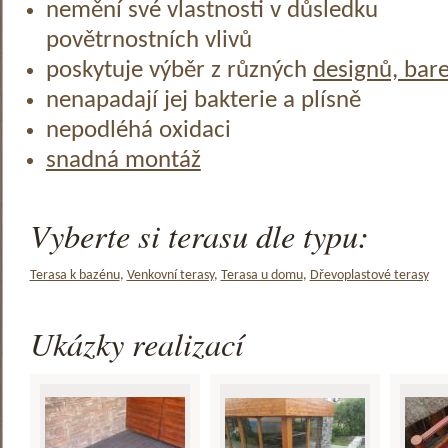
nemění své vlastnosti v důsledku
povětrnostních vlivů
poskytuje výběr z různých
designů, bar
nenapadají jej bakterie a plísně
nepodléhá oxidaci
snadná montáž
Vyberte si terasu dle typu:
Terasa k bazénu
,
Venkovní terasy
,
Terasa u domu
,
Dřevoplastové terasy
Ukázky realizací