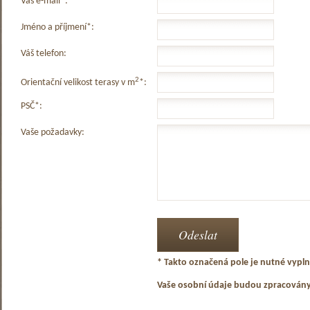
Váš e-mail*:
Jméno a příjmení*:
Váš telefon:
2
Orientační velikost terasy v m
*:
PSČ*:
Vaše požadavky:
* Takto označená pole je nutné vyplni
Vaše osobní údaje budou zpracován