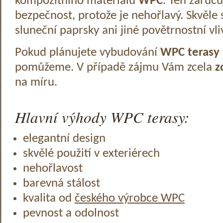
kompozitního materiálu
WPC
. Ten zaruč
bezpečnost, protože je nehořlavý. Skvěle 
sluneční paprsky ani jiné povětrnostní vli
Pokud plánujete vybudování
WPC terasy
pomůžeme. V případě zájmu Vám zcela
z
na míru.
Hlavní výhody WPC terasy:
elegantní design
skvělé použití v exteriérech
nehořlavost
barevná stálost
kvalita od
českého výrobce WPC
pevnost a odolnost