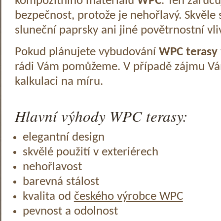
kompozitního materiálu
WPC
. Ten zaruč
bezpečnost, protože je nehořlavý. Skvěle 
sluneční paprsky ani jiné povětrnostní vli
Pokud plánujete vybudování
WPC terasy
rádi Vám pomůžeme. V případě zájmu V
kalkulaci na míru.
Hlavní výhody WPC terasy:
elegantní design
skvělé použití v exteriérech
nehořlavost
barevná stálost
kvalita od
českého výrobce WPC
pevnost a odolnost