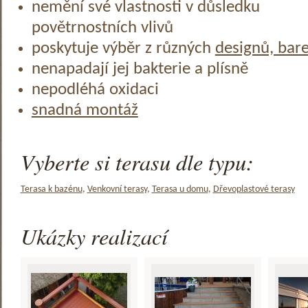
nemění své vlastnosti v důsledku
povětrnostních vlivů
poskytuje výběr z různých
designů, bar
nenapadají jej bakterie a plísně
nepodléhá oxidaci
snadná montáž
Vyberte si terasu dle typu:
Terasa k bazénu
,
Venkovní terasy
,
Terasa u domu
,
Dřevoplastové terasy
Ukázky realizací