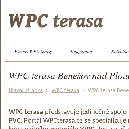
Výhody WPC terasy
Kofigurátor
Kalkulát
WPC terasa Benešov nad Plouč
Hlavní stránka
>
WPC terasa
>
WPC terasa Beneš
WPC terasa
představuje jedinečné spoje
PVC
. Portál WPCterasa.cz se specializuje