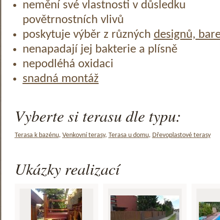
nemění své vlastnosti v důsledku
povětrnostních vlivů
poskytuje výběr z různých
designů, bar
nenapadají jej bakterie a plísně
nepodléhá oxidaci
snadná montáž
Vyberte si terasu dle typu:
Terasa k bazénu
,
Venkovní terasy
,
Terasa u domu
,
Dřevoplastové terasy
Ukázky realizací