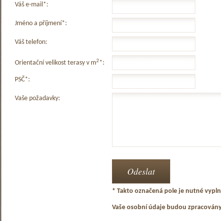
Váš e-mail*:
Jméno a příjmení*:
Váš telefon:
2
Orientační velikost terasy v m
*:
PSČ*:
Vaše požadavky:
* Takto označená pole je nutné vyplni
Vaše osobní údaje budou zpracován