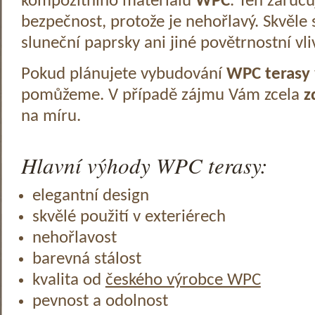
kompozitního materiálu
WPC
. Ten zaruč
bezpečnost, protože je nehořlavý. Skvěle 
sluneční paprsky ani jiné povětrnostní vli
Pokud plánujete vybudování
WPC terasy
pomůžeme. V případě zájmu Vám zcela
z
na míru.
Hlavní výhody WPC terasy:
elegantní design
skvělé použití v exteriérech
nehořlavost
barevná stálost
kvalita od
českého výrobce WPC
pevnost a odolnost