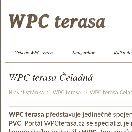
Výhody WPC terasy
Kofigurátor
Kalkulát
WPC terasa Čeladná
Hlavní stránka
>
WPC terasa
>
WPC terasa Čela
WPC terasa
představuje jedinečné spoje
PVC
. Portál WPCterasa.cz se specializuje