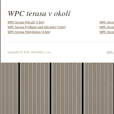
WPC terasa v okolí
WPC terasa Pstruží (1 km)
WPC teras
WPC terasa Frýdlant nad Ostravicí (3 km)
WPC teras
WPC terasa Metylovice (4 km)
WPC teras
Copyright © 2014, TerrainEco, s.r.o.
WPC 