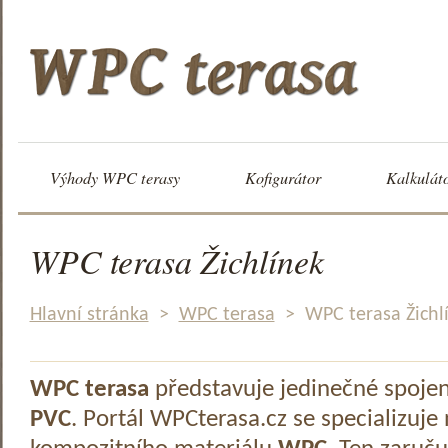
Výhody WPC terasy
Kofigurátor
Kalkulát
WPC terasa Žichlínek
Hlavní stránka
>
WPC terasa
>
WPC terasa Žichl
WPC terasa
představuje jedinečné spoje
PVC
. Portál WPCterasa.cz se specializuje