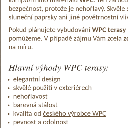
kompozitního materiálu
WPC
. Ten zaruč
bezpečnost, protože je nehořlavý. Skvěle 
sluneční paprsky ani jiné povětrnostní vli
Pokud plánujete vybudování
WPC terasy
pomůžeme. V případě zájmu Vám zcela
z
na míru.
Hlavní výhody WPC terasy:
elegantní design
skvělé použití v exteriérech
nehořlavost
barevná stálost
kvalita od
českého výrobce WPC
pevnost a odolnost