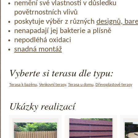
nemění své vlastnosti v důsledku
povětrnostních vlivů
poskytuje výběr z různých
designů, bar
nenapadají jej bakterie a plísně
nepodléhá oxidaci
snadná montáž
Vyberte si terasu dle typu:
Terasa k bazénu
,
Venkovní terasy
,
Terasa u domu
,
Dřevoplastové terasy
Ukázky realizací