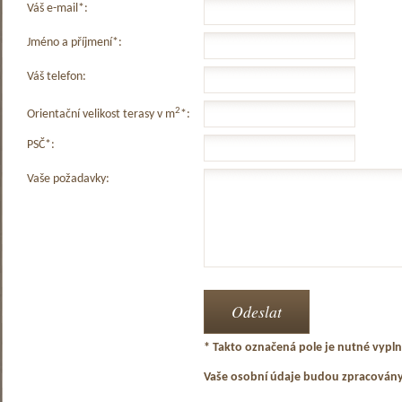
Váš e-mail*:
Jméno a příjmení*:
Váš telefon:
2
Orientační velikost terasy v m
*:
PSČ*:
Vaše požadavky:
* Takto označená pole je nutné vyplni
Vaše osobní údaje budou zpracován