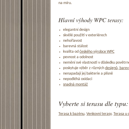
na míru.
Hlavní výhody WPC terasy:
elegantní design
skvělé použití v exteriérech
nehořlavost
barevná stálost
kvalita od
českého výrobce WPC
pevnost a odolnost
nemění své vlastnosti v důsledku povětrno
poskytuje výběr z různých
designů, barev
nenapadají jej bakterie a plísně
nepodléhá oxidaci
snadná montáž
Vyberte si terasu dle typu:
Terasa k bazénu
,
Venkovní terasy
,
Terasa u