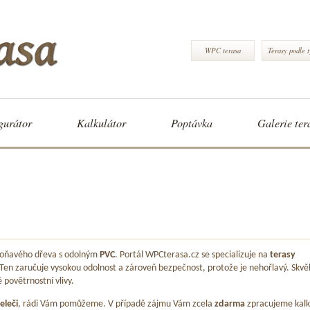
WPC terasa
Terasy podle 
gurátor
Kalkulátor
Poptávka
Galerie ter
 voňavého dřeva s odolným
PVC
. Portál WPCterasa.cz se specializuje na
terasy
 Ten zaručuje vysokou odolnost a zároveň bezpečnost, protože je nehořlavý. Skvě
é povětrnostní vlivy.
eleči
, rádi Vám pomůžeme. V případě zájmu Vám zcela
zdarma
zpracujeme kalk