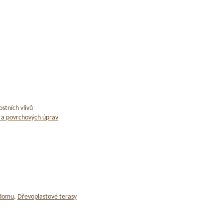
stních vlivů
 a povrchových úprav
 domu
,
Dřevoplastové terasy