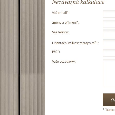
Nezávazná kalkulace
Váš e-mail*:
Jméno a příjmení*:
Váš telefon:
2
Orientační velikost terasy v m
*:
PSČ*:
Vaše požadavky:
* Takto 