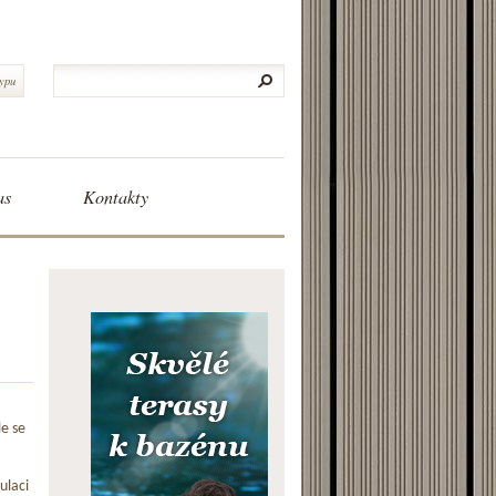
typu
as
Kontakty
le se
ulaci