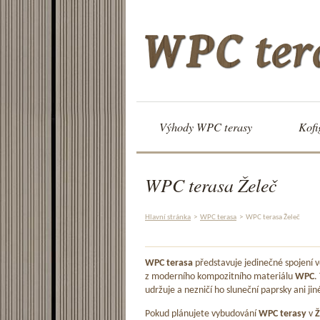
Výhody WPC terasy
Kofi
WPC terasa Želeč
Hlavní stránka
>
WPC terasa
>
WPC terasa Želeč
WPC terasa
představuje jedinečné spojení
z moderního kompozitního materiálu
WPC
.
udržuje a nezničí ho sluneční paprsky ani jin
Pokud plánujete vybudování
WPC terasy
v
Ž