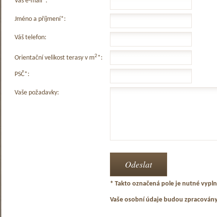
Váš e-mail*:
Jméno a příjmení*:
Váš telefon:
2
Orientační velikost terasy v m
*:
PSČ*:
Vaše požadavky:
* Takto označená pole je nutné vyplni
Vaše osobní údaje budou zpracován