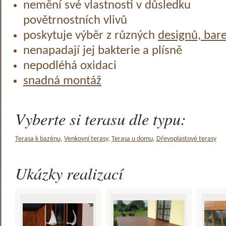
nemění své vlastnosti v důsledku
povětrnostních vlivů
poskytuje výběr z různých
designů, bar
nenapadají jej bakterie a plísně
nepodléhá oxidaci
snadná montáž
Vyberte si terasu dle typu:
Terasa k bazénu
,
Venkovní terasy
,
Terasa u domu
,
Dřevoplastové terasy
Ukázky realizací