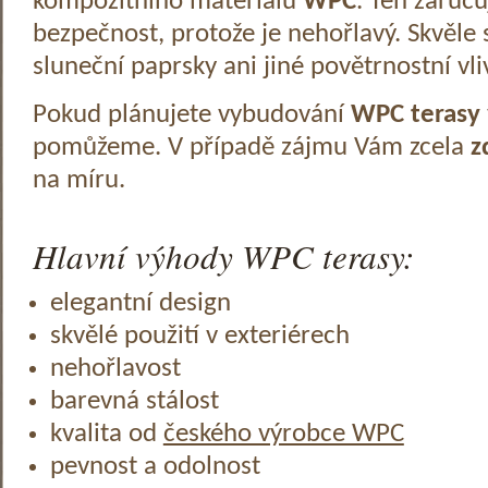
kompozitního materiálu
WPC
. Ten zaruč
bezpečnost, protože je nehořlavý. Skvěle 
sluneční paprsky ani jiné povětrnostní vli
Pokud plánujete vybudování
WPC terasy
pomůžeme. V případě zájmu Vám zcela
z
na míru.
Hlavní výhody WPC terasy:
elegantní design
skvělé použití v exteriérech
nehořlavost
barevná stálost
kvalita od
českého výrobce WPC
pevnost a odolnost