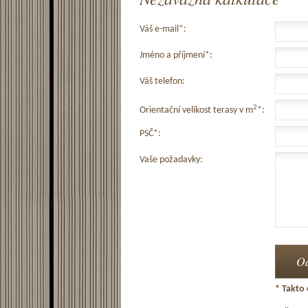
Váš e-mail*:
Jméno a příjmení*:
Váš telefon:
2
Orientační velikost terasy v m
*:
PSČ*:
Vaše požadavky:
* Takto 