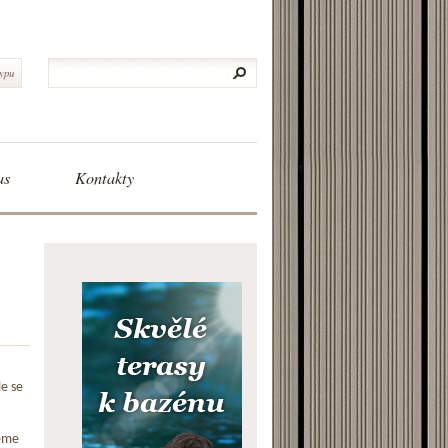
typu
as
Kontakty
le se
eme