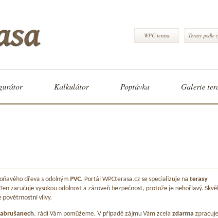
WPC terasa
Terasy podle 
gurátor
Kalkulátor
Poptávka
Galerie ter
 voňavého dřeva s odolným
PVC
. Portál WPCterasa.cz se specializuje na
terasy
 Ten zaručuje vysokou odolnost a zároveň bezpečnost, protože je nehořlavý. Skvě
é povětrnostní vlivy.
abrušanech
, rádi Vám pomůžeme. V případě zájmu Vám zcela
zdarma
zpracuj