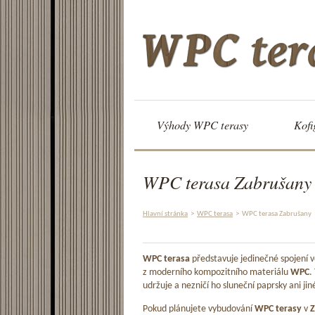
Výhody WPC terasy
Kofi
WPC terasa Zabrušany
Hlavní stránka
>
WPC terasa
>
WPC terasa Zabrušany
WPC terasa
představuje jedinečné spojení
z moderního kompozitního materiálu
WPC
.
udržuje a nezničí ho sluneční paprsky ani jin
Pokud plánujete vybudování
WPC terasy
v
Z