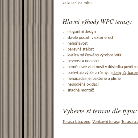
kalkulaci na míru.
Hlavní výhody WPC terasy:
elegantní design
skvělé použití v exteriérech
nehořlavost
barevná stálost
kvalita od
českého výrobce WPC
pevnost a odolnost
nemění své vlastnosti v důsledku povětrno
poskytuje výběr z různých
designů, barev
nenapadají jej bakterie a plísně
nepodléhá oxidaci
snadná montáž
Vyberte si terasu dle typu:
Terasa k bazénu
,
Venkovní terasy
,
Terasa u