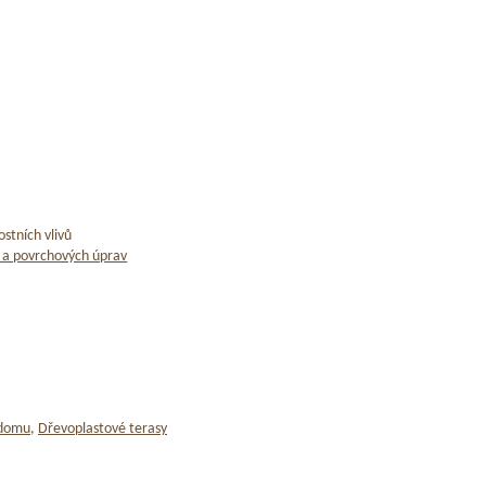
stních vlivů
 a povrchových úprav
 domu
,
Dřevoplastové terasy