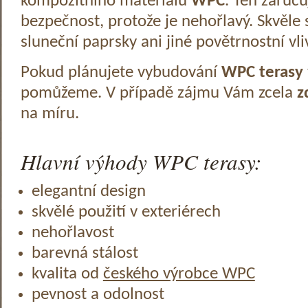
kompozitního materiálu
WPC
. Ten zaruč
bezpečnost, protože je nehořlavý. Skvěle 
sluneční paprsky ani jiné povětrnostní vli
Pokud plánujete vybudování
WPC terasy
pomůžeme. V případě zájmu Vám zcela
z
na míru.
Hlavní výhody WPC terasy:
elegantní design
skvělé použití v exteriérech
nehořlavost
barevná stálost
kvalita od
českého výrobce WPC
pevnost a odolnost