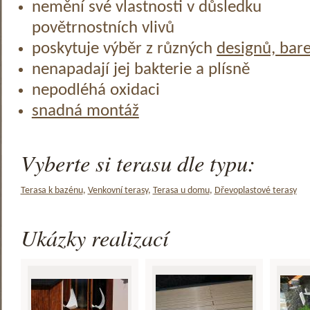
nemění své vlastnosti v důsledku
povětrnostních vlivů
poskytuje výběr z různých
designů, bar
nenapadají jej bakterie a plísně
nepodléhá oxidaci
snadná montáž
Vyberte si terasu dle typu:
Terasa k bazénu
,
Venkovní terasy
,
Terasa u domu
,
Dřevoplastové terasy
Ukázky realizací