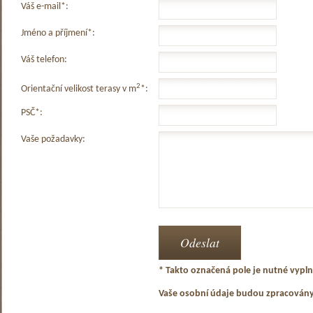
Váš e-mail*:
Jméno a příjmení*:
Váš telefon:
2
Orientační velikost terasy v m
*:
PSČ*:
Vaše požadavky:
* Takto označená pole je nutné vyplni
Vaše osobní údaje budou zpracován