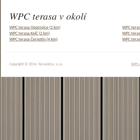
WPC terasa v okolí
WPC terasa Opatovice (2 km)
WPC teras
WPC terasa Kelč (2 km)
WPC teras
WPC terasa Černotín (4 km)
WPC teras
Copyright © 2014, TerrainEco, s.r.o.
WPC 