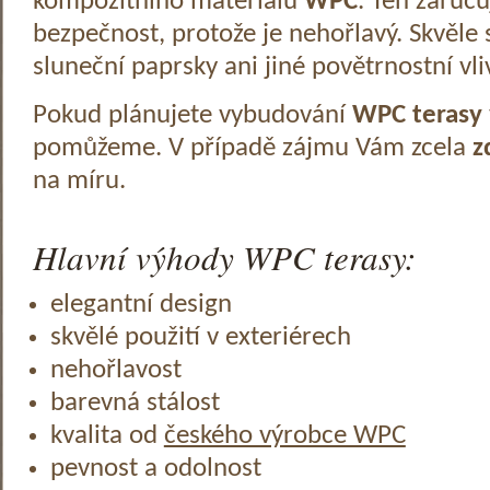
kompozitního materiálu
WPC
. Ten zaruč
bezpečnost, protože je nehořlavý. Skvěle 
sluneční paprsky ani jiné povětrnostní vli
Pokud plánujete vybudování
WPC terasy
pomůžeme. V případě zájmu Vám zcela
z
na míru.
Hlavní výhody WPC terasy:
elegantní design
skvělé použití v exteriérech
nehořlavost
barevná stálost
kvalita od
českého výrobce WPC
pevnost a odolnost