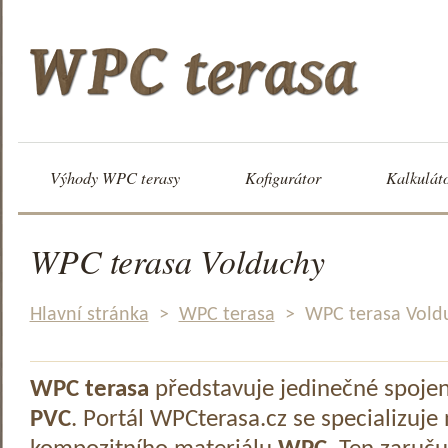
Výhody WPC terasy
Kofigurátor
Kalkulát
WPC terasa Volduchy
Hlavní stránka
>
WPC terasa
>
WPC terasa Vold
WPC terasa
představuje jedinečné spoje
PVC
. Portál WPCterasa.cz se specializuje