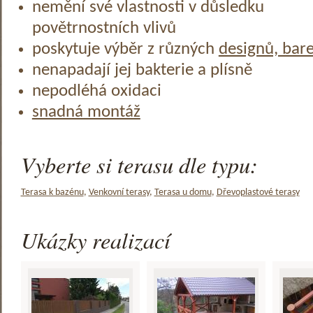
nemění své vlastnosti v důsledku
povětrnostních vlivů
poskytuje výběr z různých
designů, bar
nenapadají jej bakterie a plísně
nepodléhá oxidaci
snadná montáž
Vyberte si terasu dle typu:
Terasa k bazénu
,
Venkovní terasy
,
Terasa u domu
,
Dřevoplastové terasy
Ukázky realizací