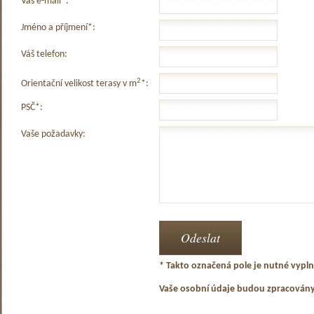
Váš e-mail*:
Jméno a příjmení*:
Váš telefon:
2
Orientační velikost terasy v m
*:
PSČ*:
Vaše požadavky:
* Takto označená pole je nutné vyplni
Vaše osobní údaje budou zpracován