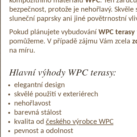
kompozitního materiálu
WPC
. Ten zaruč
bezpečnost, protože je nehořlavý. Skvěle 
sluneční paprsky ani jiné povětrnostní vli
Pokud plánujete vybudování
WPC terasy
pomůžeme. V případě zájmu Vám zcela
z
na míru.
Hlavní výhody WPC terasy:
elegantní design
skvělé použití v exteriérech
nehořlavost
barevná stálost
kvalita od
českého výrobce WPC
pevnost a odolnost