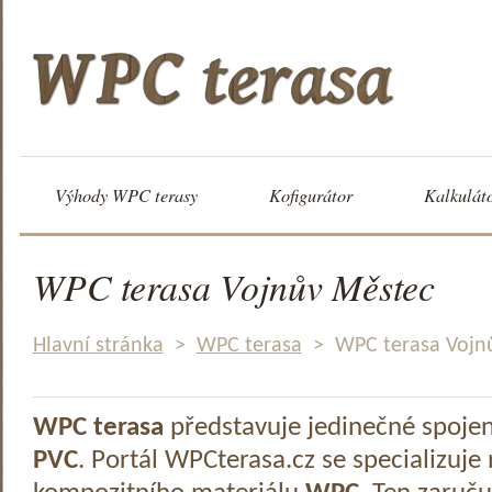
Výhody WPC terasy
Kofigurátor
Kalkulát
WPC terasa Vojnův Městec
Hlavní stránka
>
WPC terasa
>
WPC terasa Vojn
WPC terasa
představuje jedinečné spoje
PVC
. Portál WPCterasa.cz se specializuje