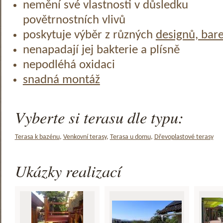
nemění své vlastnosti v důsledku
povětrnostních vlivů
poskytuje výběr z různých
designů, bar
nenapadají jej bakterie a plísně
nepodléhá oxidaci
snadná montáž
Vyberte si terasu dle typu:
Terasa k bazénu
,
Venkovní terasy
,
Terasa u domu
,
Dřevoplastové terasy
Ukázky realizací