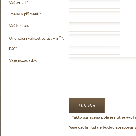
Váš e-mail*:
Jméno a příjmení*:
Váš telefon:
2
Orientační velikost terasy v m
*:
PSČ*:
Vaše požadavky:
* Takto označená pole je nutné vyplni
Vaše osobní údaje budou zpracován