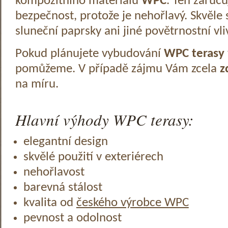
kompozitního materiálu
WPC
. Ten zaruč
bezpečnost, protože je nehořlavý. Skvěle 
sluneční paprsky ani jiné povětrnostní vli
Pokud plánujete vybudování
WPC terasy
pomůžeme. V případě zájmu Vám zcela
z
na míru.
Hlavní výhody WPC terasy:
elegantní design
skvělé použití v exteriérech
nehořlavost
barevná stálost
kvalita od
českého výrobce WPC
pevnost a odolnost