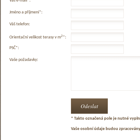
Váš e-mail*:
Jméno a příjmení*:
Váš telefon:
2
Orientační velikost terasy v m
*:
PSČ*:
Vaše požadavky:
* Takto označená pole je nutné vyplni
Vaše osobní údaje budou zpracován