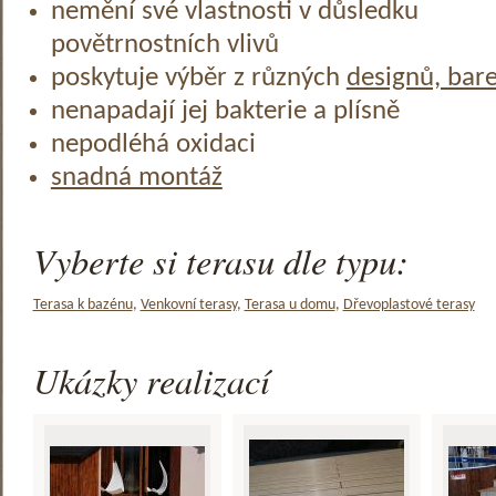
nemění své vlastnosti v důsledku
povětrnostních vlivů
poskytuje výběr z různých
designů, bar
nenapadají jej bakterie a plísně
nepodléhá oxidaci
snadná montáž
Vyberte si terasu dle typu:
Terasa k bazénu
,
Venkovní terasy
,
Terasa u domu
,
Dřevoplastové terasy
Ukázky realizací