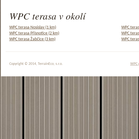
WPC terasa v okolí
WPC terasa Nosislav (1 km)
WPC teras
WPC terasa Přísnotice (2 km)
WPC teras
WPC terasa Žabčice (3 km)
WPC teras
Copyright © 2014, TerrainEco, s.r.o.
WPC 