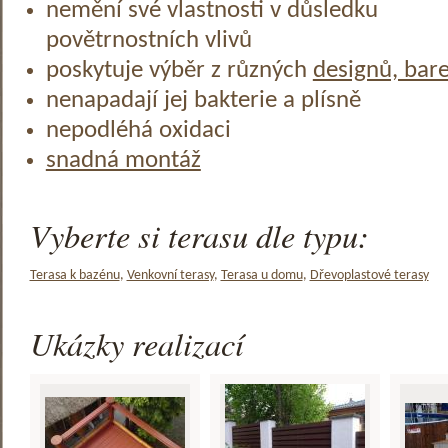
nemění své vlastnosti v důsledku
povětrnostních vlivů
poskytuje výběr z různých
designů, bar
nenapadají jej bakterie a plísně
nepodléhá oxidaci
snadná montáž
Vyberte si terasu dle typu:
Terasa k bazénu
,
Venkovní terasy
,
Terasa u domu
,
Dřevoplastové terasy
Ukázky realizací