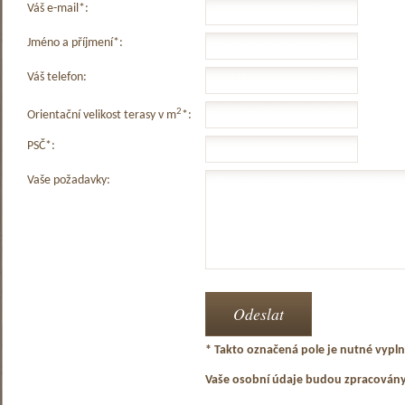
Váš e-mail*:
Jméno a příjmení*:
Váš telefon:
2
Orientační velikost terasy v m
*:
PSČ*:
Vaše požadavky:
* Takto označená pole je nutné vyplni
Vaše osobní údaje budou zpracován