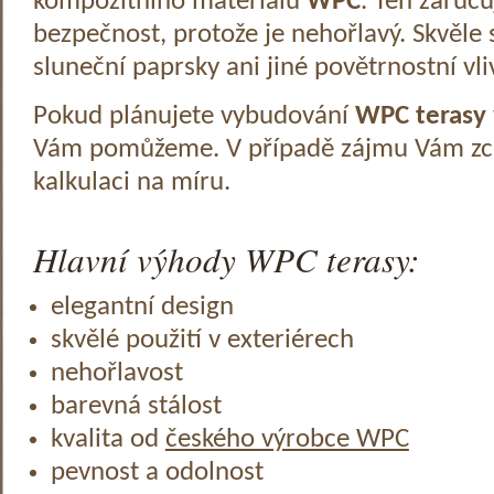
kompozitního materiálu
WPC
. Ten zaruč
bezpečnost, protože je nehořlavý. Skvěle 
sluneční paprsky ani jiné povětrnostní vli
Pokud plánujete vybudování
WPC terasy
Vám pomůžeme. V případě zájmu Vám zc
kalkulaci na míru.
Hlavní výhody WPC terasy:
elegantní design
skvělé použití v exteriérech
nehořlavost
barevná stálost
kvalita od
českého výrobce WPC
pevnost a odolnost