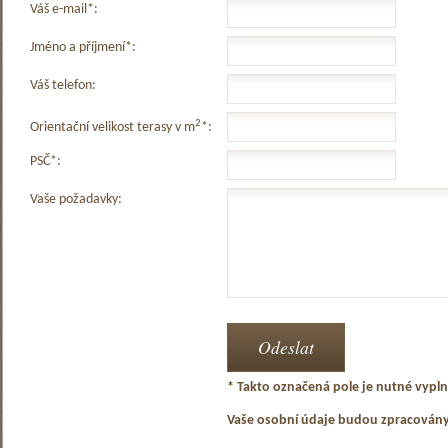
Váš e-mail*:
Jméno a příjmení*:
Váš telefon:
2
Orientační velikost terasy v m
*:
PSČ*:
Vaše požadavky:
* Takto označená pole je nutné vyplni
Vaše osobní údaje budou zpracován