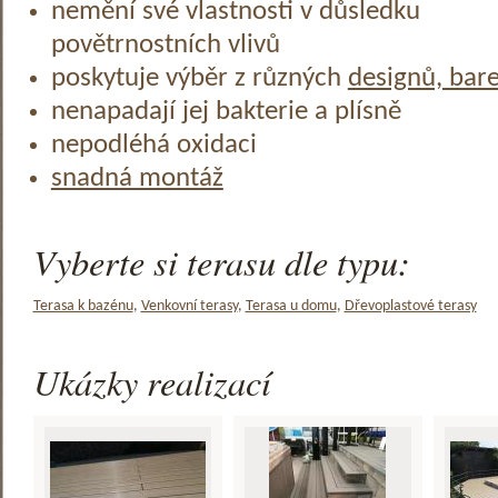
nemění své vlastnosti v důsledku
povětrnostních vlivů
poskytuje výběr z různých
designů, bar
nenapadají jej bakterie a plísně
nepodléhá oxidaci
snadná montáž
Vyberte si terasu dle typu:
Terasa k bazénu
,
Venkovní terasy
,
Terasa u domu
,
Dřevoplastové terasy
Ukázky realizací