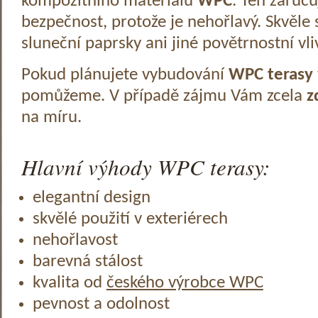
kompozitního materiálu
WPC
. Ten zaruč
bezpečnost, protože je nehořlavý. Skvěle 
sluneční paprsky ani jiné povětrnostní vli
Pokud plánujete vybudování
WPC terasy
pomůžeme. V případě zájmu Vám zcela
z
na míru.
Hlavní výhody WPC terasy:
elegantní design
skvělé použití v exteriérech
nehořlavost
barevná stálost
kvalita od
českého výrobce WPC
pevnost a odolnost