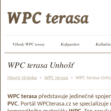
Výhody WPC terasy
Kofigurátor
Kalkulát
WPC terasa Unhošť
Hlavní stránka
>
WPC terasa
>
WPC terasa Unho
WPC terasa
představuje jedinečné spoje
PVC
. Portál WPCterasa.cz se specializuje