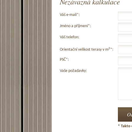
Nezávazná kalkulace
Váš e-mail*:
Jméno a příjmení*:
Váš telefon:
2
Orientační velikost terasy v m
*:
PSČ*:
Vaše požadavky:
* Takto 