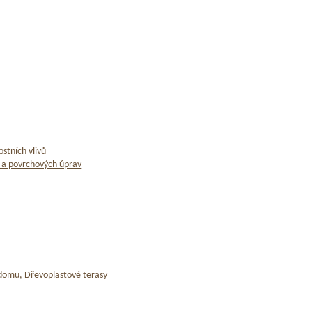
stních vlivů
 a povrchových úprav
 domu
,
Dřevoplastové terasy