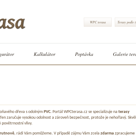
WPC terasa
Terasy podle 
gurátor
Kalkulátor
Poptávka
Galerie ter
 voňavého dřeva s odolným
PVC
. Portál WPCterasa.cz se specializuje na
terasy
 Ten zaručuje vysokou odolnost a zároveň bezpečnost, protože je nehořlavý. Skvě
é povětrnostní vlivy.
rutnově
, rádi Vám pomůžeme. V případě zájmu Vám zcela
zdarma
zpracujeme