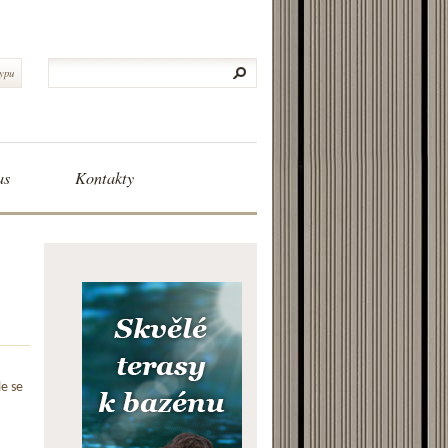
typu
as
Kontakty
le se