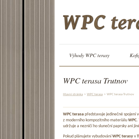
Výhody WPC terasy
Kofi
WPC terasa Trutnov
Hlavní stránka
>
WPC terasa
>
WPC terasa Trutnov
WPC terasa
představuje jedinečné spojení
z moderního kompozitního materiálu
WPC
.
udržuje a nezničí ho sluneční paprsky ani jin
Pokud plánujete vybudování
WPC terasy
v
T