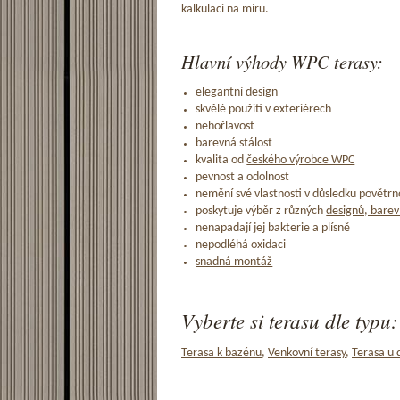
kalkulaci na míru.
Hlavní výhody WPC terasy:
elegantní design
skvělé použití v exteriérech
nehořlavost
barevná stálost
kvalita od
českého výrobce WPC
pevnost a odolnost
nemění své vlastnosti v důsledku povětrno
poskytuje výběr z různých
designů, barev
nenapadají jej bakterie a plísně
nepodléhá oxidaci
snadná montáž
Vyberte si terasu dle typu:
Terasa k bazénu
,
Venkovní terasy
,
Terasa u