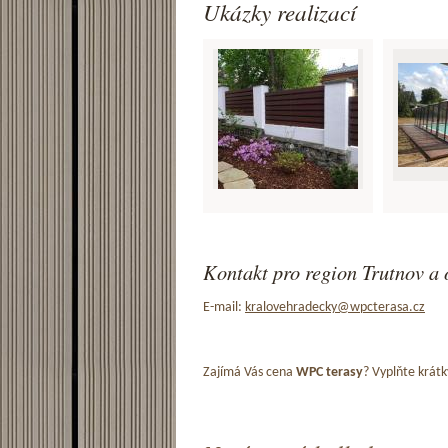
Ukázky realizací
Kontakt pro region Trutnov a 
E-mail:
kralovehradecky@wpcterasa.cz
Zajímá Vás cena
WPC terasy
? Vyplňte krátk