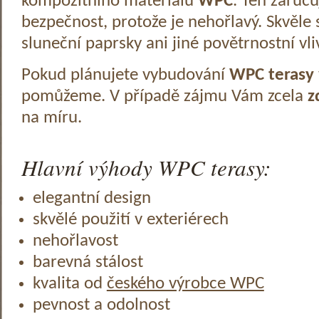
kompozitního materiálu
WPC
. Ten zaruč
bezpečnost, protože je nehořlavý. Skvěle 
sluneční paprsky ani jiné povětrnostní vli
Pokud plánujete vybudování
WPC terasy
pomůžeme. V případě zájmu Vám zcela
z
na míru.
Hlavní výhody WPC terasy:
elegantní design
skvělé použití v exteriérech
nehořlavost
barevná stálost
kvalita od
českého výrobce WPC
pevnost a odolnost