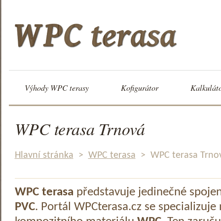
Výhody WPC terasy
Kofigurátor
Kalkulát
WPC terasa Trnová
Hlavní stránka
>
WPC terasa
>
WPC terasa Trno
WPC terasa
představuje jedinečné spoje
PVC
. Portál WPCterasa.cz se specializuje