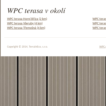
WPC terasa v okolí
WPC terasa Horní Bříza (2 km)
WPC teras
WPC terasa Všeruby (4 km)
WPC teras
WPC terasa Třemošná (4 km)
WPC teras
Copyright © 2014, TerrainEco, s.r.o.
WPC 