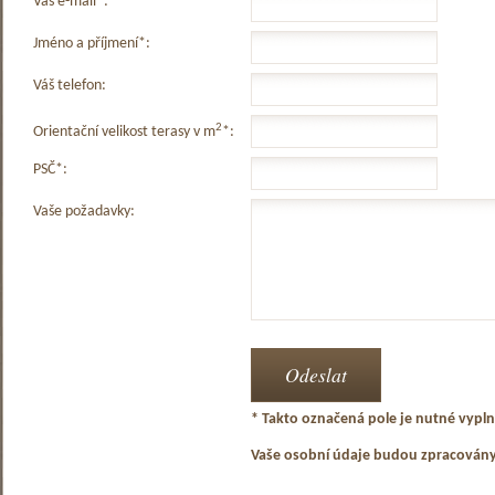
Váš e-mail*:
Jméno a příjmení*:
Váš telefon:
2
Orientační velikost terasy v m
*:
PSČ*:
Vaše požadavky:
* Takto označená pole je nutné vyplni
Vaše osobní údaje budou zpracován