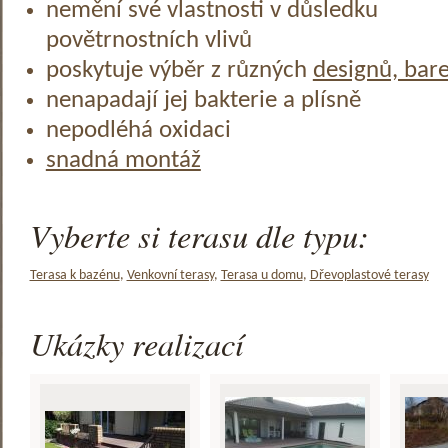
nemění své vlastnosti v důsledku
povětrnostních vlivů
poskytuje výběr z různých
designů, bar
nenapadají jej bakterie a plísně
nepodléhá oxidaci
snadná montáž
Vyberte si terasu dle typu:
Terasa k bazénu
,
Venkovní terasy
,
Terasa u domu
,
Dřevoplastové terasy
Ukázky realizací