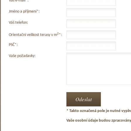
Váš e-mail*:
Jméno a příjmení*:
Váš telefon:
2
Orientační velikost terasy v m
*:
PSČ*:
Vaše požadavky:
* Takto označená pole je nutné vyplni
Vaše osobní údaje budou zpracován