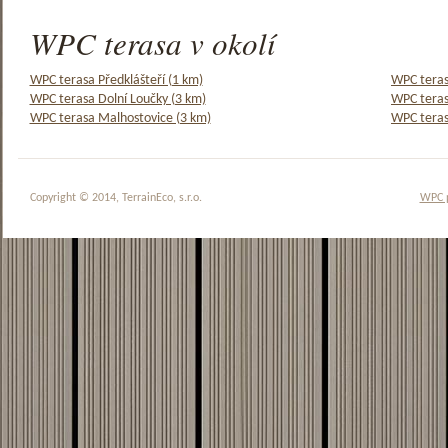
WPC terasa v okolí
WPC terasa Předklášteří (1 km)
WPC teras
WPC terasa Dolní Loučky (3 km)
WPC teras
WPC terasa Malhostovice (3 km)
WPC teras
Copyright © 2014, TerrainEco, s.r.o.
WPC 