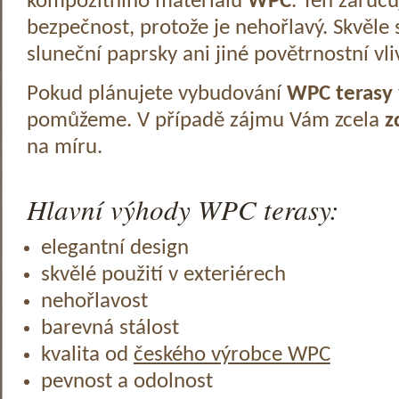
kompozitního materiálu
WPC
. Ten zaruč
bezpečnost, protože je nehořlavý. Skvěle 
sluneční paprsky ani jiné povětrnostní vli
Pokud plánujete vybudování
WPC terasy
pomůžeme. V případě zájmu Vám zcela
z
na míru.
Hlavní výhody WPC terasy:
elegantní design
skvělé použití v exteriérech
nehořlavost
barevná stálost
kvalita od
českého výrobce WPC
pevnost a odolnost