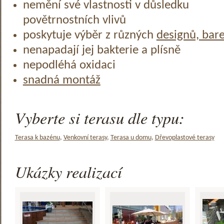
nemění své vlastnosti v důsledku
povětrnostních vlivů
poskytuje výběr z různých
designů, bar
nenapadají jej bakterie a plísně
nepodléhá oxidaci
snadná montáž
Vyberte si terasu dle typu:
Terasa k bazénu
,
Venkovní terasy
,
Terasa u domu
,
Dřevoplastové terasy
Ukázky realizací