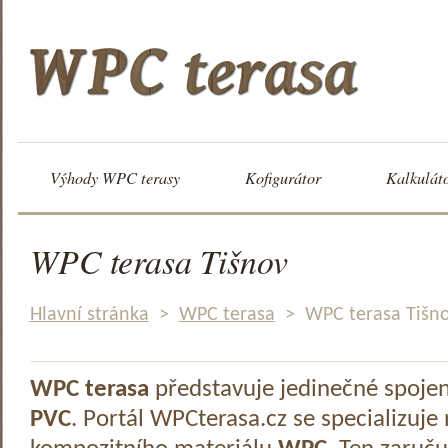
Výhody WPC terasy
Kofigurátor
Kalkulát
WPC terasa Tišnov
Hlavní stránka
>
WPC terasa
>
WPC terasa Tišn
WPC terasa
představuje jedinečné spoje
PVC
. Portál WPCterasa.cz se specializuje