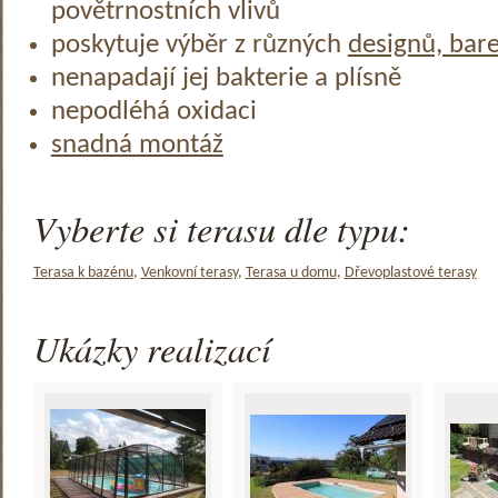
povětrnostních vlivů
poskytuje výběr z různých
designů, bar
nenapadají jej bakterie a plísně
nepodléhá oxidaci
snadná montáž
Vyberte si terasu dle typu:
Terasa k bazénu
,
Venkovní terasy
,
Terasa u domu
,
Dřevoplastové terasy
Ukázky realizací