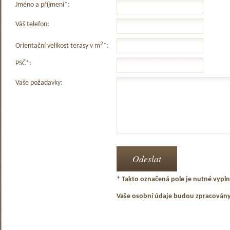
Jméno a příjmení*:
Váš telefon:
2
Orientační velikost terasy v m
*:
PSČ*:
Vaše požadavky:
* Takto označená pole je nutné vyplni
Vaše osobní údaje budou zpracován