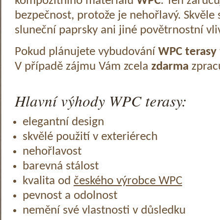
kompozitního materiálu
WPC
. Ten zaruč
bezpečnost, protože je nehořlavý. Skvěle 
sluneční paprsky ani jiné povětrnostní vli
Pokud plánujete vybudování
WPC terasy
V případě zájmu Vám zcela
zdarma
zprac
Hlavní výhody WPC terasy:
elegantní design
skvělé použití v exteriérech
nehořlavost
barevná stálost
kvalita od
českého výrobce WPC
pevnost a odolnost
nemění své vlastnosti v důsledku