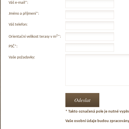
Váš e-mail*:
Jméno a příjmení*:
Váš telefon:
2
Orientační velikost terasy v m
*:
PSČ*:
Vaše požadavky:
* Takto označená pole je nutné vyplni
Vaše osobní údaje budou zpracován