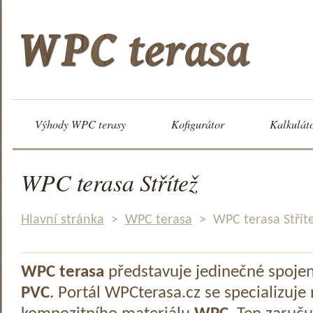
Výhody WPC terasy
Kofigurátor
Kalkulát
WPC terasa Střítež
Hlavní stránka
>
WPC terasa
>
WPC terasa Střít
WPC terasa
představuje jedinečné spoje
PVC
. Portál WPCterasa.cz se specializuje