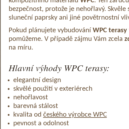
kompozitního materiálu
WPC
. Ten zaruč
bezpečnost, protože je nehořlavý. Skvěle 
sluneční paprsky ani jiné povětrnostní vli
Pokud plánujete vybudování
WPC terasy
pomůžeme. V případě zájmu Vám zcela
z
na míru.
Hlavní výhody WPC terasy:
elegantní design
skvělé použití v exteriérech
nehořlavost
barevná stálost
kvalita od
českého výrobce WPC
pevnost a odolnost