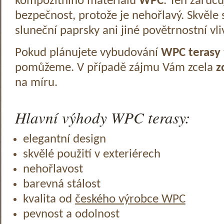
kompozitního materiálu
WPC
. Ten zaruč
bezpečnost, protože je nehořlavý. Skvěle 
sluneční paprsky ani jiné povětrnostní vli
Pokud plánujete vybudování
WPC terasy
pomůžeme. V případě zájmu Vám zcela
z
na míru.
Hlavní výhody WPC terasy:
elegantní design
skvělé použití v exteriérech
nehořlavost
barevná stálost
kvalita od
českého výrobce WPC
pevnost a odolnost