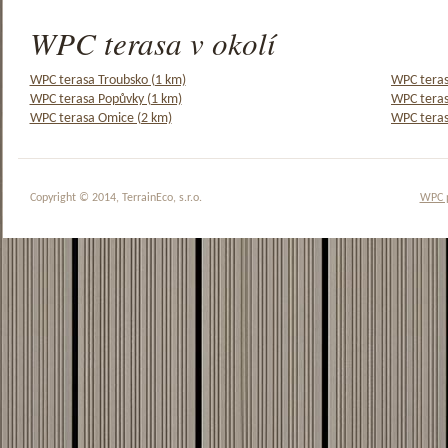
WPC terasa v okolí
WPC terasa Troubsko (1 km)
WPC teras
WPC terasa Popůvky (1 km)
WPC teras
WPC terasa Omice (2 km)
WPC teras
Copyright © 2014, TerrainEco, s.r.o.
WPC 