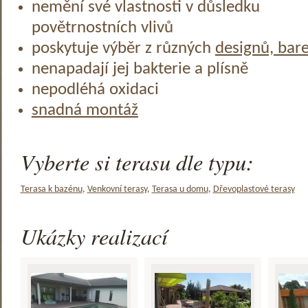
nemění své vlastnosti v důsledku
povětrnostních vlivů
poskytuje výběr z různých
designů, bar
nenapadají jej bakterie a plísně
nepodléhá oxidaci
snadná montáž
Vyberte si terasu dle typu:
Terasa k bazénu
,
Venkovní terasy
,
Terasa u domu
,
Dřevoplastové terasy
Ukázky realizací