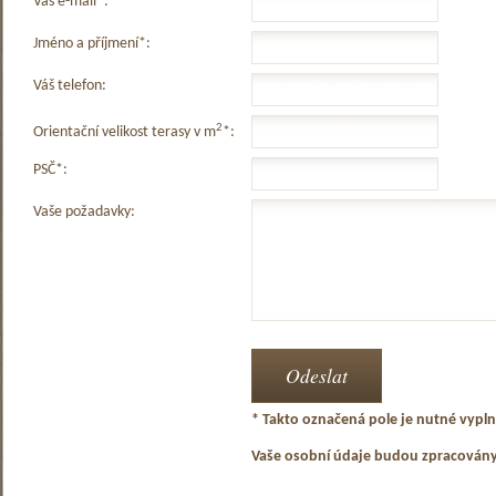
Váš e-mail*:
Jméno a příjmení*:
Váš telefon:
2
Orientační velikost terasy v m
*:
PSČ*:
Vaše požadavky:
* Takto označená pole je nutné vyplni
Vaše osobní údaje budou zpracován