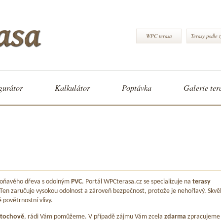
WPC terasa
Terasy podle 
gurátor
Kalkulátor
Poptávka
Galerie ter
 voňavého dřeva s odolným
PVC
. Portál WPCterasa.cz se specializuje na
terasy
 Ten zaručuje vysokou odolnost a zároveň bezpečnost, protože je nehořlavý. Skvě
é povětrnostní vlivy.
tochově
, rádi Vám pomůžeme. V případě zájmu Vám zcela
zdarma
zpracujeme