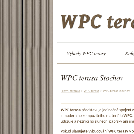
Výhody WPC terasy
Kofi
WPC terasa Stochov
Hlavní stránka
>
WPC terasa
>
WPC terasa Stochov
WPC terasa
představuje jedinečné spojení
z moderního kompozitního materiálu
WPC
.
udržuje a nezničí ho sluneční paprsky ani jin
Pokud plánujete vybudování
WPC terasy
v
S