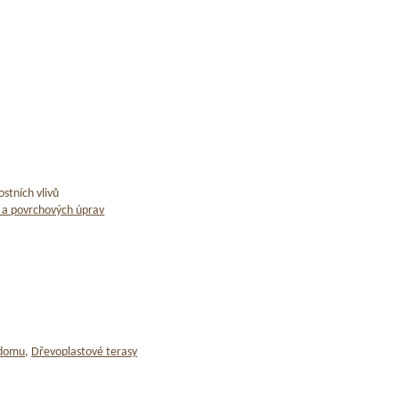
stních vlivů
 a povrchových úprav
 domu
,
Dřevoplastové terasy