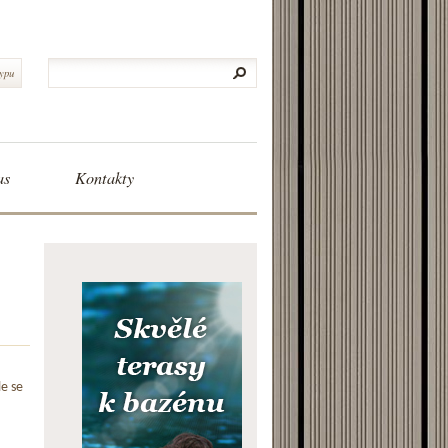
typu
as
Kontakty
le se