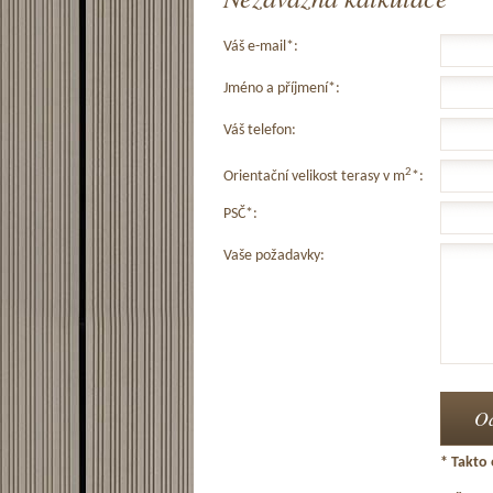
Váš e-mail*:
Jméno a příjmení*:
Váš telefon:
2
Orientační velikost terasy v m
*:
PSČ*:
Vaše požadavky:
* Takto 