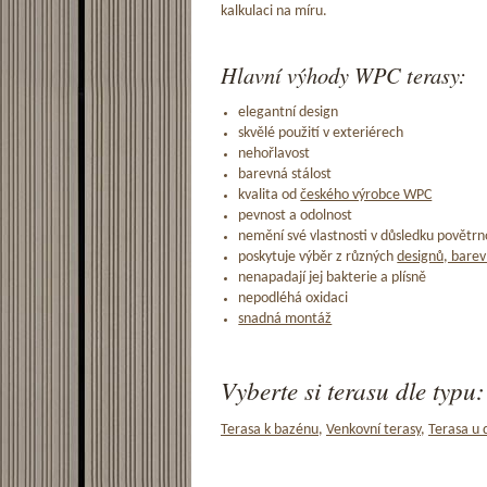
kalkulaci na míru.
Hlavní výhody WPC terasy:
elegantní design
skvělé použití v exteriérech
nehořlavost
barevná stálost
kvalita od
českého výrobce WPC
pevnost a odolnost
nemění své vlastnosti v důsledku povětrno
poskytuje výběr z různých
designů, barev
nenapadají jej bakterie a plísně
nepodléhá oxidaci
snadná montáž
Vyberte si terasu dle typu:
Terasa k bazénu
,
Venkovní terasy
,
Terasa u