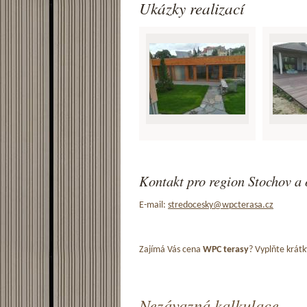
Ukázky realizací
Kontakt pro region Stochov a 
E-mail:
stredocesky@wpcterasa.cz
Zajímá Vás cena
WPC terasy
? Vyplňte krátk
Nezávazná kalkulace