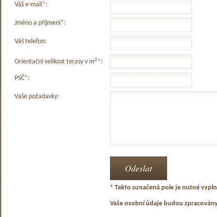
Váš e-mail*:
Jméno a příjmení*:
Váš telefon:
2
Orientační velikost terasy v m
*:
PSČ*:
Vaše požadavky:
* Takto označená pole je nutné vyplni
Vaše osobní údaje budou zpracován