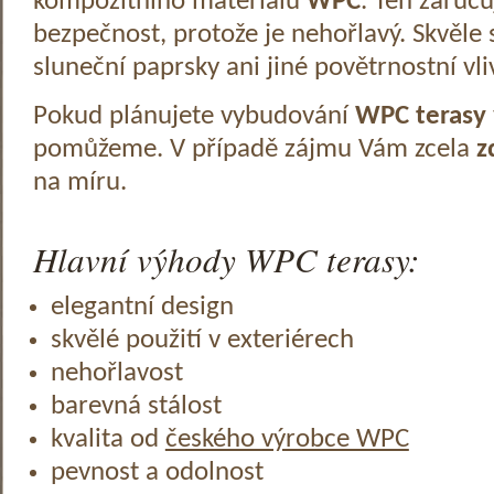
kompozitního materiálu
WPC
. Ten zaruč
bezpečnost, protože je nehořlavý. Skvěle 
sluneční paprsky ani jiné povětrnostní vli
Pokud plánujete vybudování
WPC terasy
pomůžeme. V případě zájmu Vám zcela
z
na míru.
Hlavní výhody WPC terasy:
elegantní design
skvělé použití v exteriérech
nehořlavost
barevná stálost
kvalita od
českého výrobce WPC
pevnost a odolnost