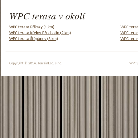
WPC terasa v okolí
WPC terasa Příkazy (1 km)
WPC teras
WPC terasa Křelov-Břuchotín (2 km)
WPC teras
WPC terasa Štěpánov (3 km)
WPC teras
Copyright © 2014, TerrainEco, s.r.o.
WPC 