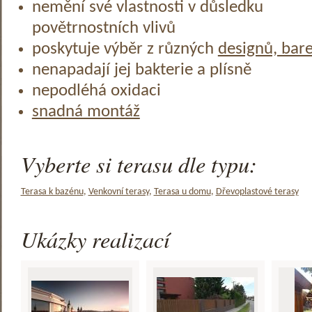
nemění své vlastnosti v důsledku
povětrnostních vlivů
poskytuje výběr z různých
designů, bar
nenapadají jej bakterie a plísně
nepodléhá oxidaci
snadná montáž
Vyberte si terasu dle typu:
Terasa k bazénu
,
Venkovní terasy
,
Terasa u domu
,
Dřevoplastové terasy
Ukázky realizací