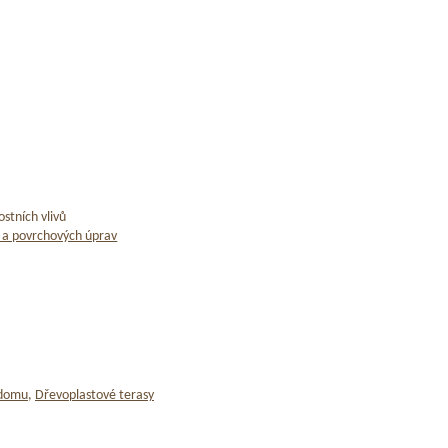
stních vlivů
 a povrchových úprav
 domu
,
Dřevoplastové terasy