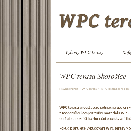
Výhody WPC terasy
Kofi
WPC terasa Skorošice
Hlavní stránka
>
WPC terasa
>
WPC terasa Skorošice
WPC terasa
představuje jedinečné spojení
z moderního kompozitního materiálu
WPC
.
udržuje a nezničí ho sluneční paprsky ani jin
Pokud plánujete vybudování
WPC terasy
v
S