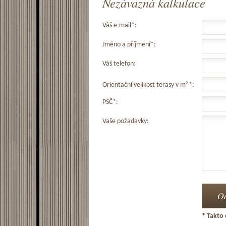
Nezávazná kalkulace
Váš e-mail*:
Jméno a příjmení*:
Váš telefon:
2
Orientační velikost terasy v m
*:
PSČ*:
Vaše požadavky:
* Takto 