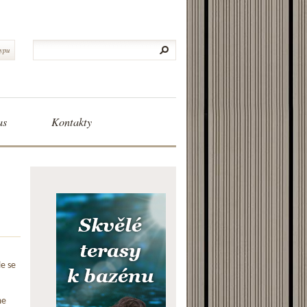
typu
as
Kontakty
le se
me