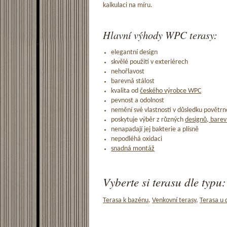
kalkulaci na míru.
Hlavní výhody WPC terasy:
elegantní design
skvělé použití v exteriérech
nehořlavost
barevná stálost
kvalita od
českého výrobce WPC
pevnost a odolnost
nemění své vlastnosti v důsledku povětrno
poskytuje výběr z různých
designů, barev
nenapadají jej bakterie a plísně
nepodléhá oxidaci
snadná montáž
Vyberte si terasu dle typu:
Terasa k bazénu
,
Venkovní terasy
,
Terasa u