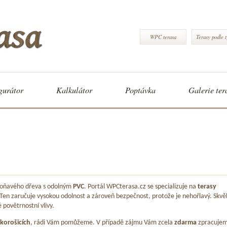
WPC terasa
Terasy podle 
gurátor
Kalkulátor
Poptávka
Galerie ter
 voňavého dřeva s odolným
PVC
. Portál WPCterasa.cz se specializuje na
terasy
 Ten zaručuje vysokou odolnost a zároveň bezpečnost, protože je nehořlavý. Skvě
é povětrnostní vlivy.
korošicích
, rádi Vám pomůžeme. V případě zájmu Vám zcela
zdarma
zpracuje