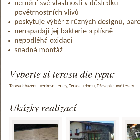
nemění své vlastnosti v důsledku
povětrnostních vlivů
poskytuje výběr z různých
designů, bar
nenapadají jej bakterie a plísně
nepodléhá oxidaci
snadná montáž
Vyberte si terasu dle typu:
Terasa k bazénu
,
Venkovní terasy
,
Terasa u domu
,
Dřevoplastové terasy
Ukázky realizací