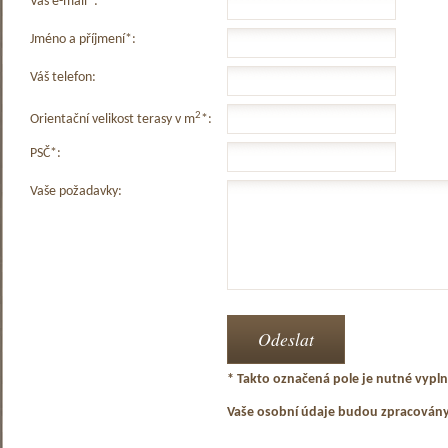
Váš e-mail*:
Jméno a příjmení*:
Váš telefon:
2
Orientační velikost terasy v m
*:
PSČ*:
Vaše požadavky:
* Takto označená pole je nutné vyplni
Vaše osobní údaje budou zpracován