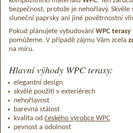
kompozitního materiálu
WPC
. Ten zaruč
bezpečnost, protože je nehořlavý. Skvěle 
sluneční paprsky ani jiné povětrnostní vli
Pokud plánujete vybudování
WPC terasy
pomůžeme. V případě zájmu Vám zcela
z
na míru.
Hlavní výhody WPC terasy:
elegantní design
skvělé použití v exteriérech
nehořlavost
barevná stálost
kvalita od
českého výrobce WPC
pevnost a odolnost