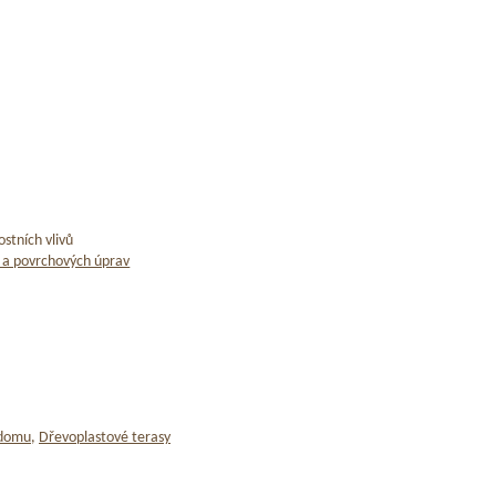
stních vlivů
 a povrchových úprav
 domu
,
Dřevoplastové terasy