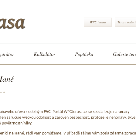
WPC terasa
Terasy podle 
gurátor
Kalkulátor
Poptávka
Galerie ter
Hané
Hané
 voňavého dřeva s odolným
PVC
. Portál WPCterasa.cz se specializuje na
terasy
 Ten zaručuje vysokou odolnost a zároveň bezpečnost, protože je nehořlavý. Skvě
é povětrnostní vlivy.
enici na Hané
, rádi Vám pomůžeme. V případě zájmu Vám zcela
zdarma
zprac