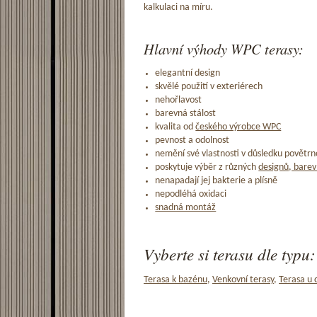
kalkulaci na míru.
Hlavní výhody WPC terasy:
elegantní design
skvělé použití v exteriérech
nehořlavost
barevná stálost
kvalita od
českého výrobce WPC
pevnost a odolnost
nemění své vlastnosti v důsledku povětrno
poskytuje výběr z různých
designů, barev
nenapadají jej bakterie a plísně
nepodléhá oxidaci
snadná montáž
Vyberte si terasu dle typu:
Terasa k bazénu
,
Venkovní terasy
,
Terasa u