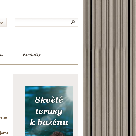
typu
as
Kontakty
le se
ujeme