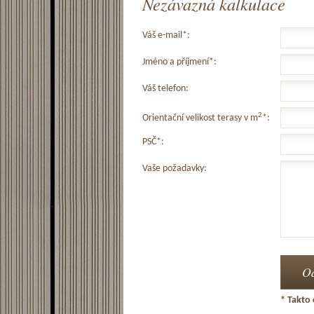
Nezávazná kalkulace
Váš e-mail*:
Jméno a příjmení*:
Váš telefon:
2
Orientační velikost terasy v m
*:
PSČ*:
Vaše požadavky:
* Takto 