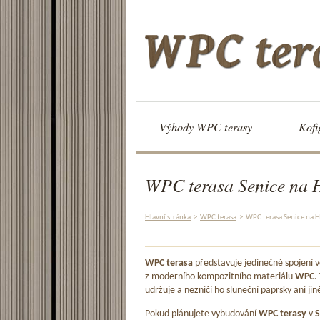
Výhody WPC terasy
Kofi
WPC terasa Senice na 
Hlavní stránka
>
WPC terasa
>
WPC terasa Senice na 
WPC terasa
představuje jedinečné spojení
z moderního kompozitního materiálu
WPC
.
udržuje a nezničí ho sluneční paprsky ani jin
Pokud plánujete vybudování
WPC terasy
v
S