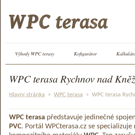
Výhody WPC terasy
Kofigurátor
Kalkulát
WPC terasa Rychnov nad Kně
Hlavní stránka
>
WPC terasa
>
WPC terasa Rych
WPC terasa
představuje jedinečné spoje
PVC
. Portál WPCterasa.cz se specializuje