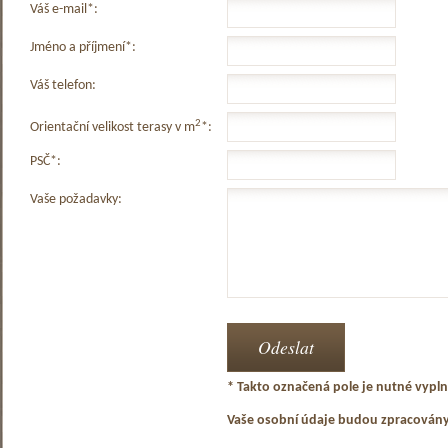
Váš e-mail*:
Jméno a příjmení*:
Váš telefon:
2
Orientační velikost terasy v m
*:
PSČ*:
Vaše požadavky:
* Takto označená pole je nutné vyplni
Vaše osobní údaje budou zpracován