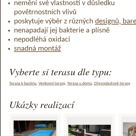
nemění své vlastnosti v důsledku
povětrnostních vlivů
poskytuje výběr z různých
designů, bar
nenapadají jej bakterie a plísně
nepodléhá oxidaci
snadná montáž
Vyberte si terasu dle typu:
Terasa k bazénu
,
Venkovní terasy
,
Terasa u domu
,
Dřevoplastové terasy
Ukázky realizací