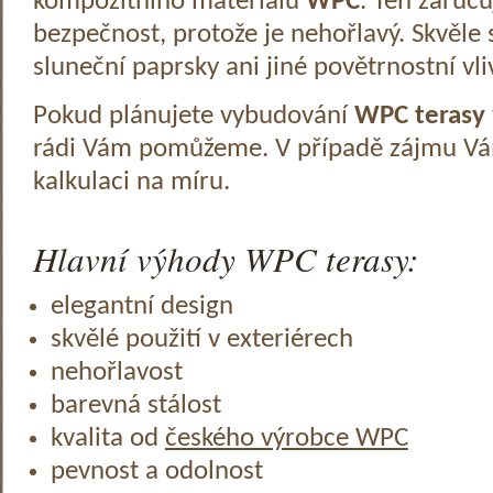
kompozitního materiálu
WPC
. Ten zaruč
bezpečnost, protože je nehořlavý. Skvěle 
sluneční paprsky ani jiné povětrnostní vli
Pokud plánujete vybudování
WPC terasy
rádi Vám pomůžeme. V případě zájmu V
kalkulaci na míru.
Hlavní výhody WPC terasy:
elegantní design
skvělé použití v exteriérech
nehořlavost
barevná stálost
kvalita od
českého výrobce WPC
pevnost a odolnost