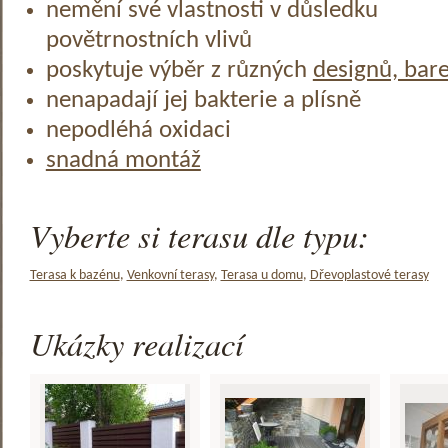
nemění své vlastnosti v důsledku
povětrnostních vlivů
poskytuje výběr z různých
designů, bar
nenapadají jej bakterie a plísně
nepodléhá oxidaci
snadná montáž
Vyberte si terasu dle typu:
Terasa k bazénu
,
Venkovní terasy
,
Terasa u domu
,
Dřevoplastové terasy
Ukázky realizací