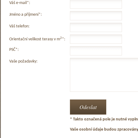
Váš e-mail*:
Jméno a příjmení*:
Váš telefon:
2
Orientační velikost terasy v m
*:
PSČ*:
Vaše požadavky:
* Takto označená pole je nutné vyplni
Vaše osobní údaje budou zpracován