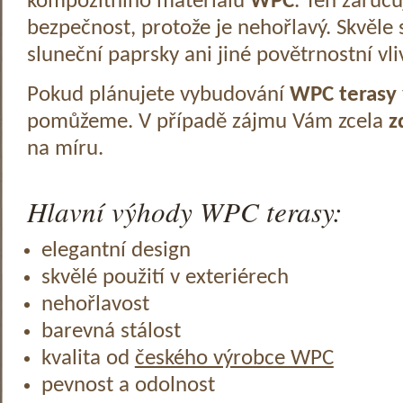
kompozitního materiálu
WPC
. Ten zaruč
bezpečnost, protože je nehořlavý. Skvěle 
sluneční paprsky ani jiné povětrnostní vli
Pokud plánujete vybudování
WPC terasy
pomůžeme. V případě zájmu Vám zcela
z
na míru.
Hlavní výhody WPC terasy:
elegantní design
skvělé použití v exteriérech
nehořlavost
barevná stálost
kvalita od
českého výrobce WPC
pevnost a odolnost