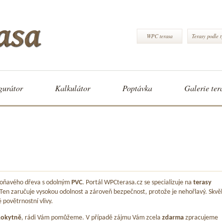
WPC terasa
Terasy podle 
gurátor
Kalkulátor
Poptávka
Galerie ter
 voňavého dřeva s odolným
PVC
. Portál WPCterasa.cz se specializuje na
terasy
 Ten zaručuje vysokou odolnost a zároveň bezpečnost, protože je nehořlavý. Skvě
é povětrnostní vlivy.
Rokytně
, rádi Vám pomůžeme. V případě zájmu Vám zcela
zdarma
zpracujeme