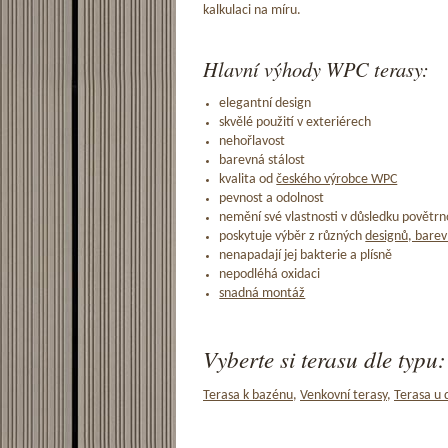
kalkulaci na míru.
Hlavní výhody WPC terasy:
elegantní design
skvělé použití v exteriérech
nehořlavost
barevná stálost
kvalita od
českého výrobce WPC
pevnost a odolnost
nemění své vlastnosti v důsledku povětrno
poskytuje výběr z různých
designů, barev
nenapadají jej bakterie a plísně
nepodléhá oxidaci
snadná montáž
Vyberte si terasu dle typu:
Terasa k bazénu
,
Venkovní terasy
,
Terasa u