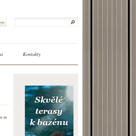
typu
as
Kontakty
le se