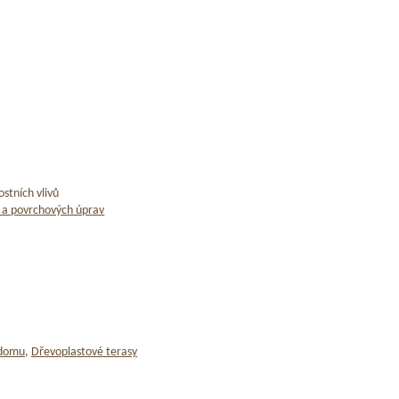
stních vlivů
 a povrchových úprav
 domu
,
Dřevoplastové terasy