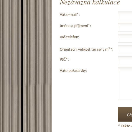
Nezávazná kalkulace
Váš e-mail*:
Jméno a příjmení*:
Váš telefon:
2
Orientační velikost terasy v m
*:
PSČ*:
Vaše požadavky:
* Takto 