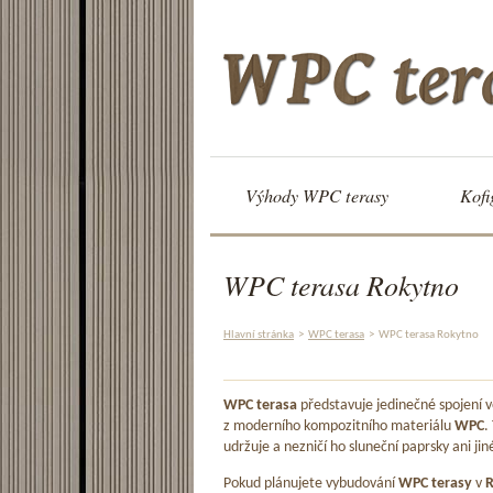
Výhody WPC terasy
Kofi
WPC terasa Rokytno
Hlavní stránka
>
WPC terasa
>
WPC terasa Rokytno
WPC terasa
představuje jedinečné spojení
z moderního kompozitního materiálu
WPC
.
udržuje a nezničí ho sluneční paprsky ani jin
Pokud plánujete vybudování
WPC terasy
v