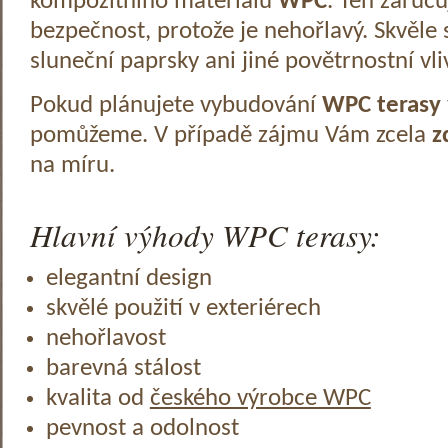
kompozitního materiálu
WPC
. Ten zaruč
bezpečnost, protože je nehořlavý. Skvěle 
sluneční paprsky ani jiné povětrnostní vli
Pokud plánujete vybudování
WPC terasy
pomůžeme. V případě zájmu Vám zcela
z
na míru.
Hlavní výhody WPC terasy:
elegantní design
skvělé použití v exteriérech
nehořlavost
barevná stálost
kvalita od
českého výrobce WPC
pevnost a odolnost