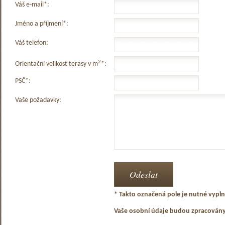
Váš e-mail*:
Jméno a příjmení*:
Váš telefon:
2
Orientační velikost terasy v m
*:
PSČ*:
Vaše požadavky:
* Takto označená pole je nutné vyplni
Vaše osobní údaje budou zpracován