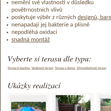
nemění své vlastnosti v důsledku
povětrnostních vlivů
poskytuje výběr z různých
designů, bar
nenapadají jej bakterie a plísně
nepodléhá oxidaci
snadná montáž
Vyberte si terasu dle typu:
Terasa k bazénu
,
Venkovní terasy
,
Terasa u domu
,
Dřevoplastové terasy
Ukázky realizací