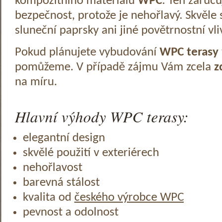
kompozitního materiálu
WPC
. Ten zaruč
bezpečnost, protože je nehořlavý. Skvěle 
sluneční paprsky ani jiné povětrnostní vli
Pokud plánujete vybudování
WPC terasy
pomůžeme. V případě zájmu Vám zcela
z
na míru.
Hlavní výhody WPC terasy:
elegantní design
skvělé použití v exteriérech
nehořlavost
barevná stálost
kvalita od
českého výrobce WPC
pevnost a odolnost