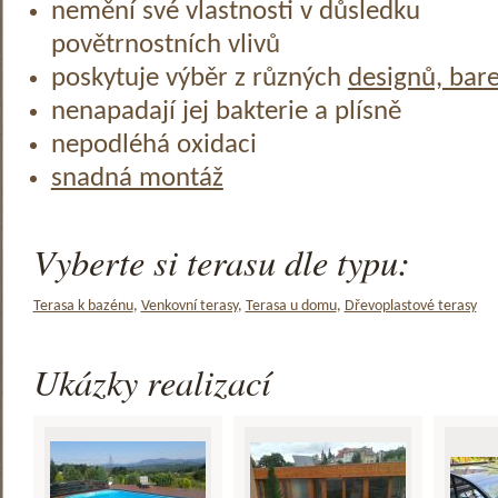
nemění své vlastnosti v důsledku
povětrnostních vlivů
poskytuje výběr z různých
designů, bar
nenapadají jej bakterie a plísně
nepodléhá oxidaci
snadná montáž
Vyberte si terasu dle typu:
Terasa k bazénu
,
Venkovní terasy
,
Terasa u domu
,
Dřevoplastové terasy
Ukázky realizací