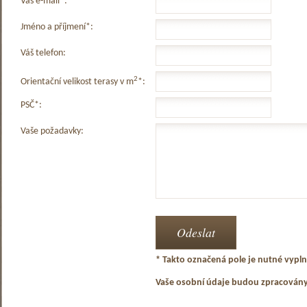
Váš e-mail*:
Jméno a příjmení*:
Váš telefon:
2
Orientační velikost terasy v m
*:
PSČ*:
Vaše požadavky:
* Takto označená pole je nutné vyplni
Vaše osobní údaje budou zpracován