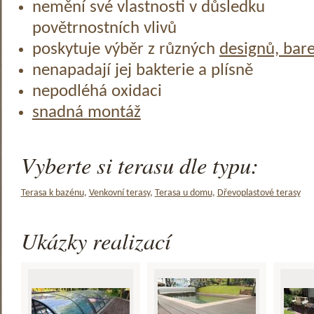
nemění své vlastnosti v důsledku
povětrnostních vlivů
poskytuje výběr z různých
designů, bar
nenapadají jej bakterie a plísně
nepodléhá oxidaci
snadná montáž
Vyberte si terasu dle typu:
Terasa k bazénu
,
Venkovní terasy
,
Terasa u domu
,
Dřevoplastové terasy
Ukázky realizací