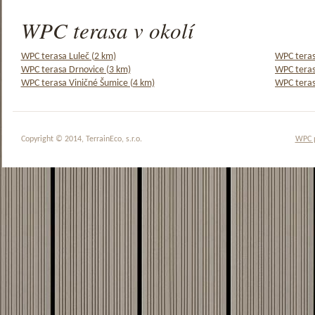
WPC terasa v okolí
WPC terasa Luleč (2 km)
WPC teras
WPC terasa Drnovice (3 km)
WPC teras
WPC terasa Viničné Šumice (4 km)
WPC teras
Copyright © 2014, TerrainEco, s.r.o.
WPC 