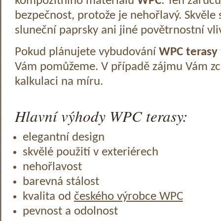
kompozitního materiálu
WPC
. Ten zaruč
bezpečnost, protože je nehořlavý. Skvěle 
sluneční paprsky ani jiné povětrnostní vli
Pokud plánujete vybudování
WPC terasy
Vám pomůžeme. V případě zájmu Vám zc
kalkulaci na míru.
Hlavní výhody WPC terasy:
elegantní design
skvělé použití v exteriérech
nehořlavost
barevná stálost
kvalita od
českého výrobce WPC
pevnost a odolnost