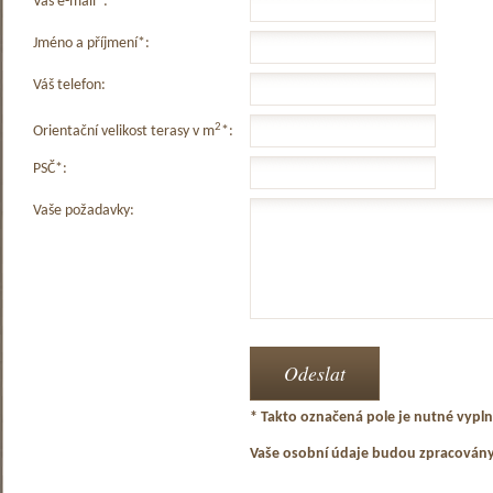
Váš e-mail*:
Jméno a příjmení*:
Váš telefon:
2
Orientační velikost terasy v m
*:
PSČ*:
Vaše požadavky:
* Takto označená pole je nutné vyplni
Vaše osobní údaje budou zpracován